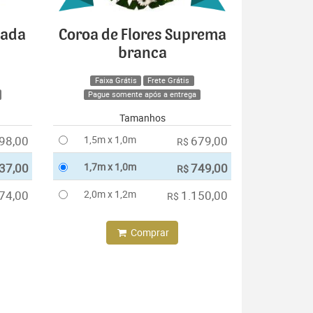
cada
Coroa de Flores Suprema
branca
Faixa Grátis
Frete Grátis
Pague somente após a entrega
Tamanhos
98,00
1,5m x 1,0m
679,00
R$
37,00
1,7m x 1,0m
749,00
R$
74,00
2,0m x 1,2m
1.150,00
R$
Comprar