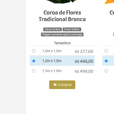
Coroa de Flores
C
Tradicional Branca
Faixa Grátis
Frete Grátis
Pague somente após a entrega
Tamanhos
1,0m x 1,0m
377,00
R$
1,2m x 1,0m
446,00
R$
1,5m x 1,0m
498,00
R$
Comprar