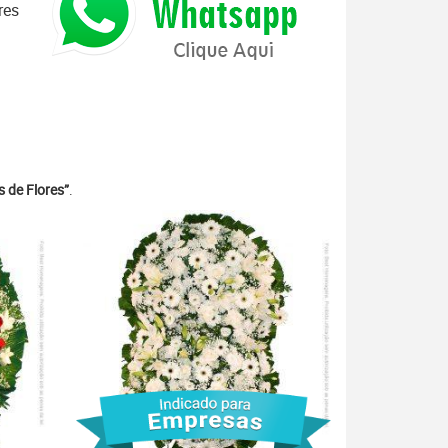
res
 de Flores”
.