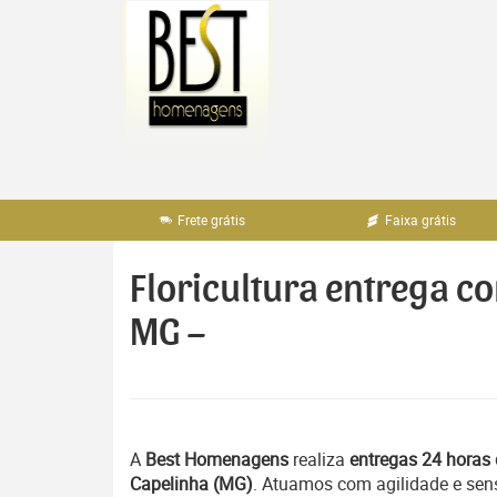
Pular
para
o
conteúdo
Frete grátis
Faixa grátis
Floricultura entrega c
MG –
A
Best Homenagens
realiza
entregas 24 horas 
Capelinha (MG)
. Atuamos com agilidade e sen