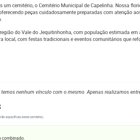
um cemitério, o Cemitério Municipal de Capelinha. Nossa floric
o, oferecendo peças cuidadosamente preparadas com atenção aos 
.
a região do Vale do Jequitinhonha, com população estimada e
a local, com festas tradicionais e eventos comunitários que re
o temos nenhum vínculo com o mesmo. Apenas realizamos entr
s
(não específicas deste cemitério).
 o combinado.