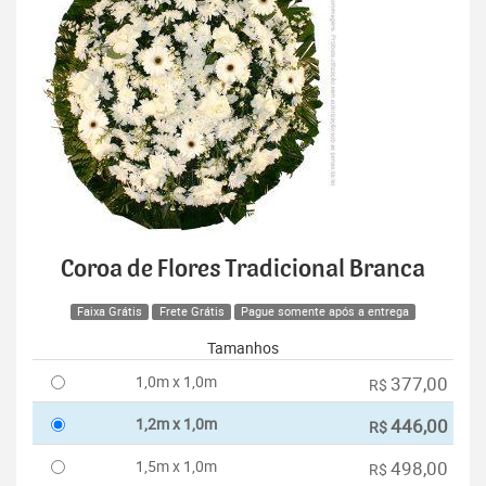
Coroa de Flores Tradicional Branca
Faixa Grátis
Frete Grátis
Pague somente após a entrega
Tamanhos
1,0m x 1,0m
377,00
R$
1,2m x 1,0m
446,00
R$
1,5m x 1,0m
498,00
R$