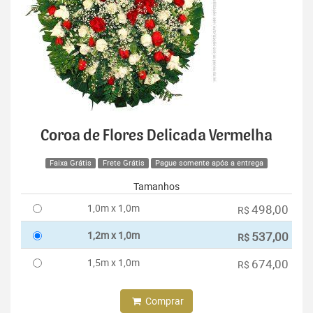
Coroa de Flores Delicada Vermelha
Faixa Grátis
Frete Grátis
Pague somente após a entrega
Tamanhos
1,0m x 1,0m
498,00
R$
1,2m x 1,0m
537,00
R$
1,5m x 1,0m
674,00
R$
Comprar