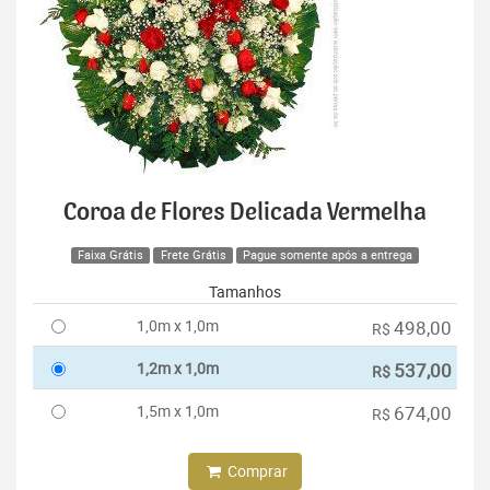
Coroa de Flores Delicada Vermelha
Faixa Grátis
Frete Grátis
Pague somente após a entrega
Tamanhos
1,0m x 1,0m
498,00
R$
1,2m x 1,0m
537,00
R$
1,5m x 1,0m
674,00
R$
Comprar