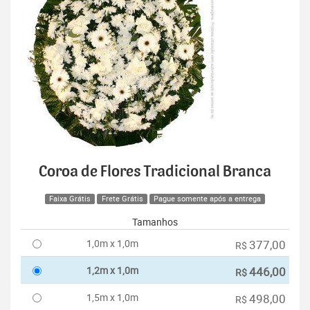
Coroa de Flores Tradicional Branca
Faixa Grátis
Frete Grátis
Pague somente após a entrega
Tamanhos
1,0m x 1,0m
377,00
R$
1,2m x 1,0m
446,00
R$
1,5m x 1,0m
498,00
R$