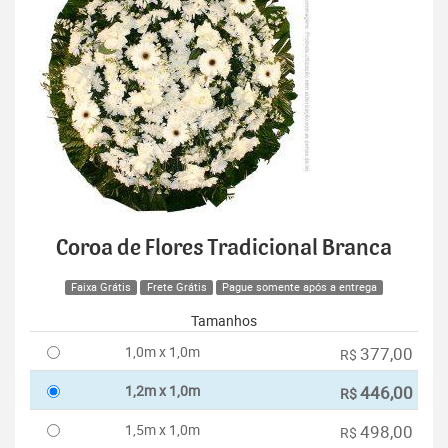
Coroa de Flores Tradicional Branca
Faixa Grátis
Frete Grátis
Pague somente após a entrega
Tamanhos
1,0m x 1,0m
377,00
R$
1,2m x 1,0m
446,00
R$
1,5m x 1,0m
498,00
R$