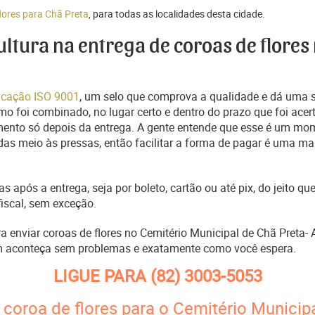
lores para Chã Preta
, para todas as localidades desta cidade.
cultura na entrega de coroas de flores
ficação ISO 9001
, um selo que comprova a qualidade e dá uma 
o foi combinado, no lugar certo e dentro do prazo que foi acer
ento só depois da entrega. A gente entende que esse é um mo
s meio às pressas, então facilitar a forma de pagar é uma man
s após a entrega, seja por boleto, cartão ou até pix, do jeito 
fiscal, sem exceção.
ra enviar coroas de flores no Cemitério Municipal de Chã Preta-
m aconteça sem problemas e exatamente como você espera.
LIGUE PARA
(82) 3003-5053
coroa de flores para o Cemitério Municip