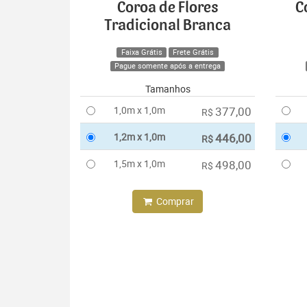
Coroa de Flores
C
Tradicional Branca
Faixa Grátis
Frete Grátis
Pague somente após a entrega
Tamanhos
1,0m x 1,0m
377,00
R$
1,2m x 1,0m
446,00
R$
1,5m x 1,0m
498,00
R$
Comprar