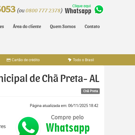
5053
(ou
0800 777 2378
)
tes
Área do cliente
Quem Somos
Contato
Cartão de crédito
Todo o Brasil
icipal de Chã Preta- AL
Chã Preta
Página atualizada em: 06/11/2025 18:42
res