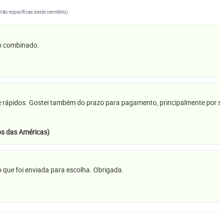
(não específicas deste cemitério).
 o combinado.
e rápidos. Gostei também do prazo para pagamento, principalmente por se
s das Américas)
 que foi enviada para escolha. Obrigada.