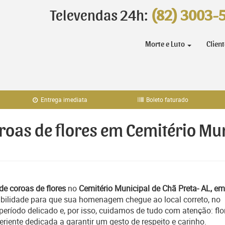
Televendas 24h:
(82) 3003-
Morte e Luto
Clien
Entrega imediata
Boleto faturado
roas de flores em Cemitério Mun
de coroas de flores
no
Cemitério Municipal de Chã Preta- AL, em
ibilidade para que sua homenagem chegue ao local correto, no
ríodo delicado e, por isso, cuidamos de tudo com atenção: flo
iente dedicada a garantir um gesto de respeito e carinho.