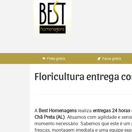
Pular
para
o
conteúdo
Frete grátis
Faixa grátis
Floricultura entrega co
A
Best Homenagens
realiza
entregas 24 horas 
Chã Preta (AL)
. Atuamos com agilidade e sens
momento necessário. Sabemos que este é um pe
frescas, montagem imediata e uma equipe exper