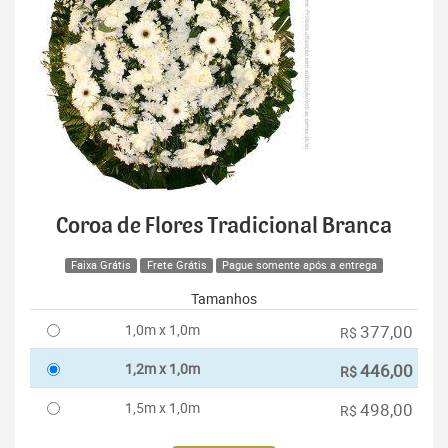
Coroa de Flores Tradicional Branca
Faixa Grátis
Frete Grátis
Pague somente após a entrega
Tamanhos
1,0m x 1,0m
377,00
R$
1,2m x 1,0m
446,00
R$
1,5m x 1,0m
498,00
R$