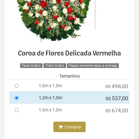
Coroa de Flores Delicada Vermelha
Faixa Grátis
Frete Grátis
Pague somente após a entrega
Tamanhos
1,0m x 1,0m
498,00
R$
1,2m x 1,0m
537,00
R$
1,5m x 1,0m
674,00
R$
Comprar