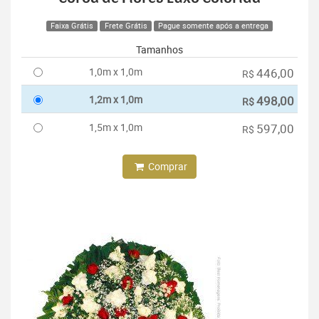
Faixa Grátis
Frete Grátis
Pague somente após a entrega
Tamanhos
1,0m x 1,0m
446,00
R$
1,2m x 1,0m
498,00
R$
1,5m x 1,0m
597,00
R$
Comprar