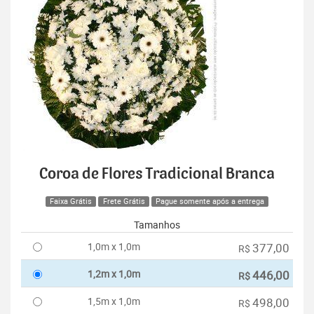
Coroa de Flores Tradicional Branca
Faixa Grátis
Frete Grátis
Pague somente após a entrega
Tamanhos
1,0m x 1,0m
377,00
R$
1,2m x 1,0m
446,00
R$
1,5m x 1,0m
498,00
R$