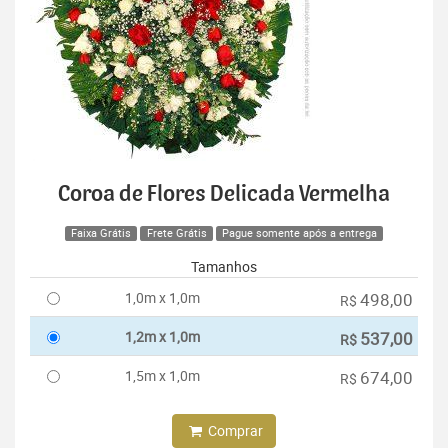
Coroa de Flores Delicada Vermelha
Faixa Grátis
Frete Grátis
Pague somente após a entrega
Tamanhos
1,0m x 1,0m
498,00
R$
1,2m x 1,0m
537,00
R$
1,5m x 1,0m
674,00
R$
Comprar