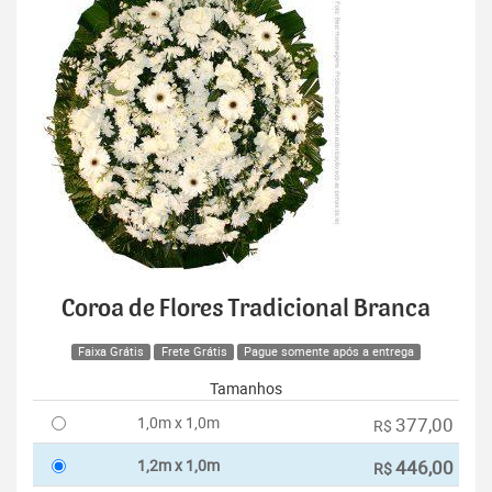
Coroa de Flores Tradicional Branca
Faixa Grátis
Frete Grátis
Pague somente após a entrega
Tamanhos
1,0m x 1,0m
377,00
R$
1,2m x 1,0m
446,00
R$