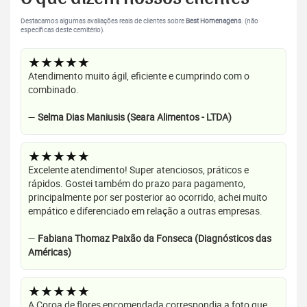
Destacamos algumas avaliações reais de clientes sobre
Best Homenagens
. (não
específicas deste cemitério).
★★★★★
Atendimento muito ágil, eficiente e cumprindo com o
combinado.
—
Selma Dias Maniusis (Seara Alimentos - LTDA)
★★★★★
Excelente atendimento! Super atenciosos, práticos e
rápidos. Gostei também do prazo para pagamento,
principalmente por ser posterior ao ocorrido, achei muito
empático e diferenciado em relação a outras empresas.
—
Fabiana Thomaz Paixão da Fonseca (Diagnósticos das
Américas)
★★★★★
A Coroa de flores encomendada correspondia a foto que