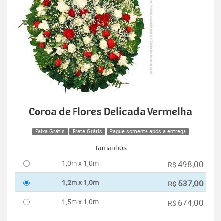
Coroa de Flores Delicada Vermelha
Faixa Grátis
Frete Grátis
Pague somente após a entrega
Tamanhos
1,0m x 1,0m
498,00
R$
1,2m x 1,0m
537,00
R$
1,5m x 1,0m
674,00
R$