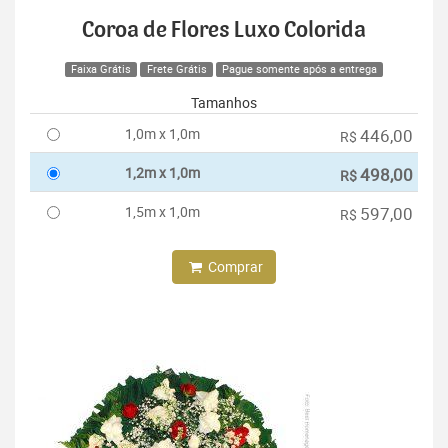
Coroa de Flores Luxo Colorida
Faixa Grátis
Frete Grátis
Pague somente após a entrega
Tamanhos
1,0m x 1,0m
446,00
R$
1,2m x 1,0m
498,00
R$
1,5m x 1,0m
597,00
R$
Comprar