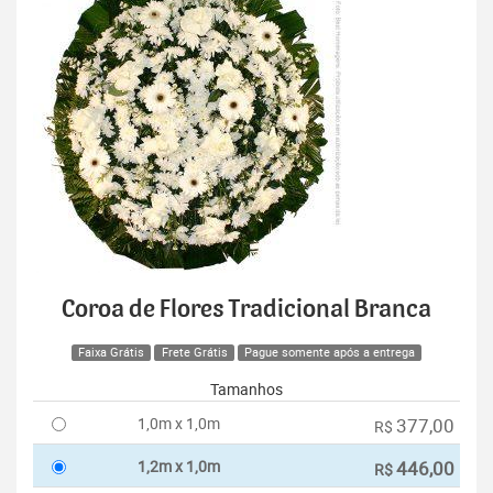
Coroa de Flores Tradicional Branca
Faixa Grátis
Frete Grátis
Pague somente após a entrega
Tamanhos
1,0m x 1,0m
377,00
R$
1,2m x 1,0m
446,00
R$