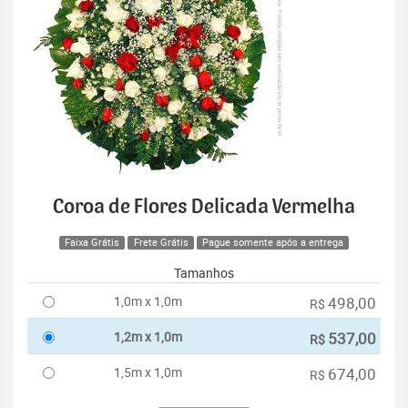
Coroa de Flores Delicada Vermelha
Faixa Grátis
Frete Grátis
Pague somente após a entrega
Tamanhos
1,0m x 1,0m
498,00
R$
1,2m x 1,0m
537,00
R$
1,5m x 1,0m
674,00
R$