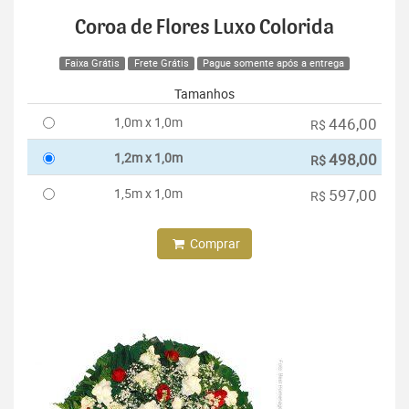
Coroa de Flores Luxo Colorida
Faixa Grátis
Frete Grátis
Pague somente após a entrega
Tamanhos
1,0m x 1,0m
446,00
R$
1,2m x 1,0m
498,00
R$
1,5m x 1,0m
597,00
R$
Comprar