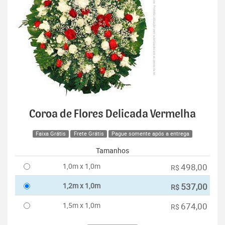
Coroa de Flores Delicada Vermelha
Faixa Grátis
Frete Grátis
Pague somente após a entrega
Tamanhos
1,0m x 1,0m
498,00
R$
1,2m x 1,0m
537,00
R$
1,5m x 1,0m
674,00
R$