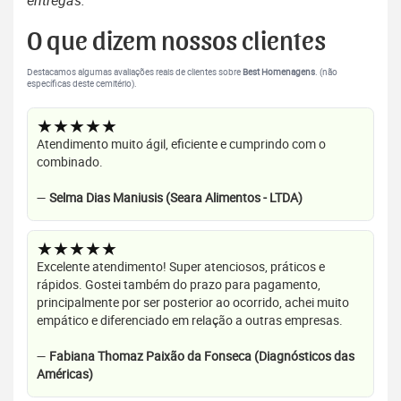
entregas.
O que dizem nossos clientes
Destacamos algumas avaliações reais de clientes sobre
Best Homenagens
. (não
específicas deste cemitério).
★★★★★
Atendimento muito ágil, eficiente e cumprindo com o
combinado.
—
Selma Dias Maniusis (Seara Alimentos - LTDA)
★★★★★
Excelente atendimento! Super atenciosos, práticos e
rápidos. Gostei também do prazo para pagamento,
principalmente por ser posterior ao ocorrido, achei muito
empático e diferenciado em relação a outras empresas.
—
Fabiana Thomaz Paixão da Fonseca (Diagnósticos das
Américas)