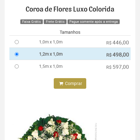
Coroa de Flores Luxo Colorida
Faixa Grátis
Frete Grátis
Pague somente após a entrega
Tamanhos
1,0m x 1,0m
446,00
R$
1,2m x 1,0m
498,00
R$
1,5m x 1,0m
597,00
R$
Comprar