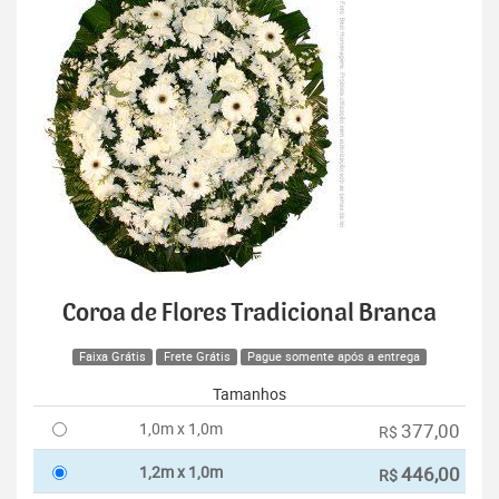
Coroa de Flores Tradicional Branca
Faixa Grátis
Frete Grátis
Pague somente após a entrega
Tamanhos
1,0m x 1,0m
377,00
R$
1,2m x 1,0m
446,00
R$