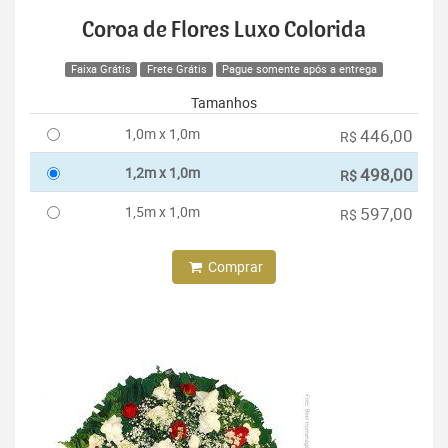
Coroa de Flores Luxo Colorida
Faixa Grátis
Frete Grátis
Pague somente após a entrega
Tamanhos
1,0m x 1,0m
446,00
R$
1,2m x 1,0m
498,00
R$
1,5m x 1,0m
597,00
R$
Comprar