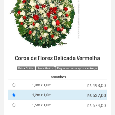
Coroa de Flores Delicada Vermelha
Faixa Grátis
Frete Grátis
Pague somente após a entrega
Tamanhos
1,0m x 1,0m
498,00
R$
1,2m x 1,0m
537,00
R$
1,5m x 1,0m
674,00
R$