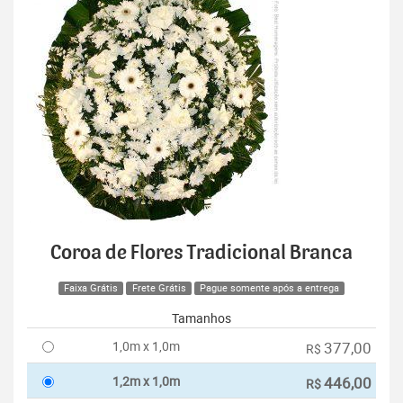
Coroa de Flores Tradicional Branca
Faixa Grátis
Frete Grátis
Pague somente após a entrega
Tamanhos
1,0m x 1,0m
377,00
R$
1,2m x 1,0m
446,00
R$