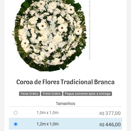
Coroa de Flores Tradicional Branca
Faixa Grátis
Frete Grátis
Pague somente após a entrega
Tamanhos
1,0m x 1,0m
377,00
R$
1,2m x 1,0m
446,00
R$