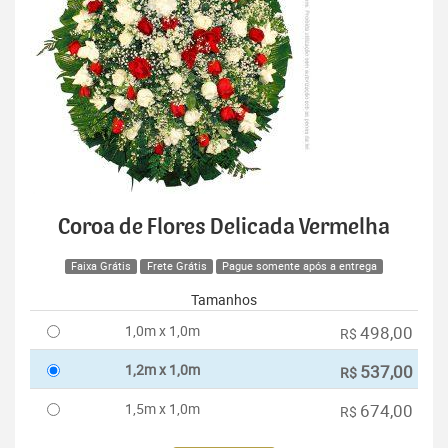
Coroa de Flores Delicada Vermelha
Faixa Grátis
Frete Grátis
Pague somente após a entrega
Tamanhos
1,0m x 1,0m
498,00
R$
1,2m x 1,0m
537,00
R$
1,5m x 1,0m
674,00
R$