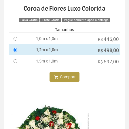
Coroa de Flores Luxo Colorida
Faixa Grátis
Frete Grátis
Pague somente após a entrega
Tamanhos
1,0m x 1,0m
446,00
R$
1,2m x 1,0m
498,00
R$
1,5m x 1,0m
597,00
R$
Comprar