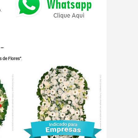
.
 -
 de Flores”
.