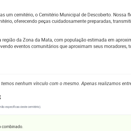
 um cemitério, o Cemitério Municipal de Descoberto. Nossa flor
emitério, oferecendo peças cuidadosamente preparadas, transmiti
na região da Zona da Mata, com população estimada em aproxi
omovendo eventos comunitários que aproximam seus moradores, t
o temos nenhum vínculo com o mesmo. Apenas realizamos entr
s
(não específicas deste cemitério).
 o combinado.