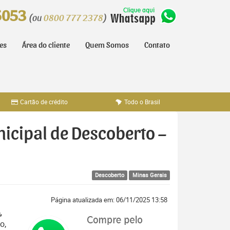
5053
(ou
0800 777 2378
)
tes
Área do cliente
Quem Somos
Contato
Cartão de crédito
Todo o Brasil
nicipal de Descoberto –
Descoberto
Minas Gerais
Página atualizada em: 06/11/2025 13:58
,
o,