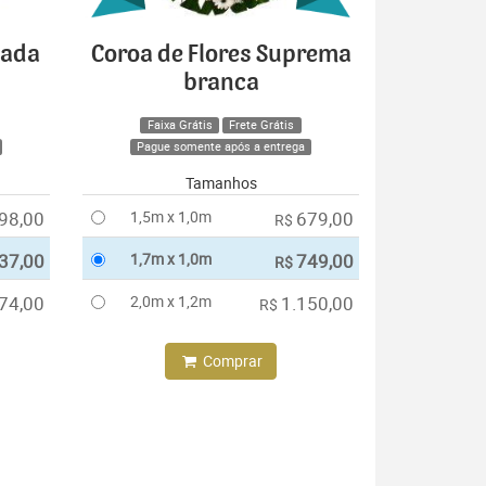
cada
Coroa de Flores Suprema
branca
Faixa Grátis
Frete Grátis
Pague somente após a entrega
Tamanhos
98,00
1,5m x 1,0m
679,00
R$
37,00
1,7m x 1,0m
749,00
R$
74,00
2,0m x 1,2m
1.150,00
R$
Comprar