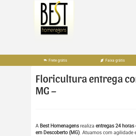
Pular
para
o
conteúdo
Frete grátis
Faixa grátis
Floricultura entrega c
MG –
A
Best Homenagens
realiza
entregas 24 horas 
em Descoberto (MG)
. Atuamos com agilidade 