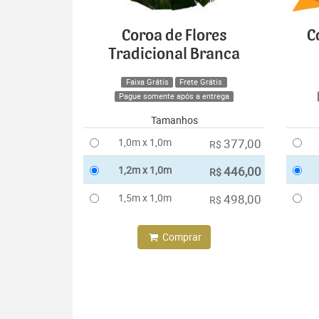
Coroa de Flores
C
Tradicional Branca
Faixa Grátis
Frete Grátis
Pague somente após a entrega
Tamanhos
1,0m x 1,0m
377,00
R$
1,2m x 1,0m
446,00
R$
1,5m x 1,0m
498,00
R$
Comprar