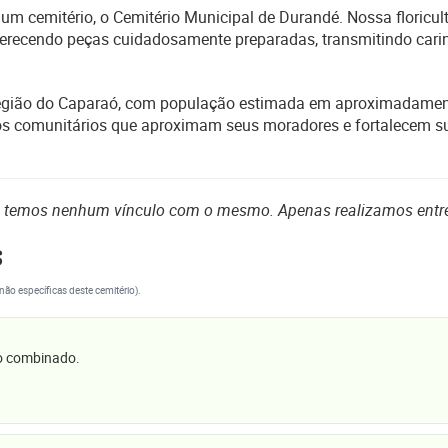
 cemitério, o Cemitério Municipal de Durandé. Nossa floricultu
 oferecendo peças cuidadosamente preparadas, transmitindo car
região do Caparaó, com população estimada em aproximadamente
tos comunitários que aproximam seus moradores e fortalecem su
o temos nenhum vínculo com o mesmo. Apenas realizamos entr
s
(não específicas deste cemitério).
 o combinado.