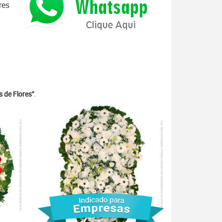
res
 de Flores”
.