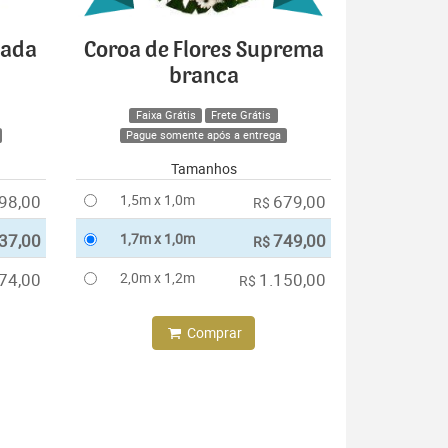
cada
Coroa de Flores Suprema
branca
Faixa Grátis
Frete Grátis
Pague somente após a entrega
Tamanhos
98,00
1,5m x 1,0m
679,00
R$
37,00
1,7m x 1,0m
749,00
R$
74,00
2,0m x 1,2m
1.150,00
R$
Comprar