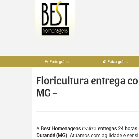
Pular
para
o
conteúdo
Frete grátis
Faixa grátis
Floricultura entrega c
MG –
A
Best Homenagens
realiza
entregas 24 horas 
Durandé (MG)
. Atuamos com agilidade e sensi