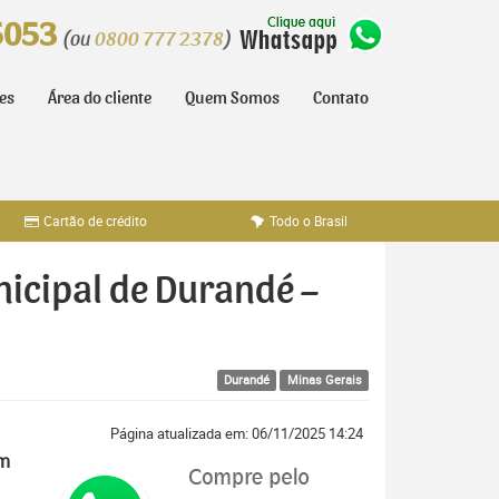
5053
(ou
0800 777 2378
)
tes
Área do cliente
Quem Somos
Contato
Cartão de crédito
Todo o Brasil
nicipal de Durandé –
Durandé
Minas Gerais
Página atualizada em: 06/11/2025 14:24
em