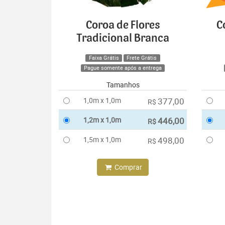
Coroa de Flores
C
Tradicional Branca
Faixa Grátis
Frete Grátis
Pague somente após a entrega
Tamanhos
1,0m x 1,0m
377,00
R$
1,2m x 1,0m
446,00
R$
1,5m x 1,0m
498,00
R$
Comprar