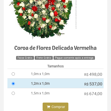
Coroa de Flores Delicada Vermelha
Faixa Grátis
Frete Grátis
Pague somente após a entrega
Tamanhos
1,0m x 1,0m
498,00
R$
1,2m x 1,0m
537,00
R$
1,5m x 1,0m
674,00
R$
Comprar