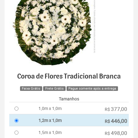
Coroa de Flores Tradicional Branca
Faixa Grátis
Frete Grátis
Pague somente após a entrega
Tamanhos
1,0m x 1,0m
377,00
R$
1,2m x 1,0m
446,00
R$
1,5m x 1,0m
498,00
R$