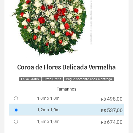
Coroa de Flores Delicada Vermelha
Faixa Grátis
Frete Grátis
Pague somente após a entrega
Tamanhos
1,0m x 1,0m
498,00
R$
1,2m x 1,0m
537,00
R$
1,5m x 1,0m
674,00
R$