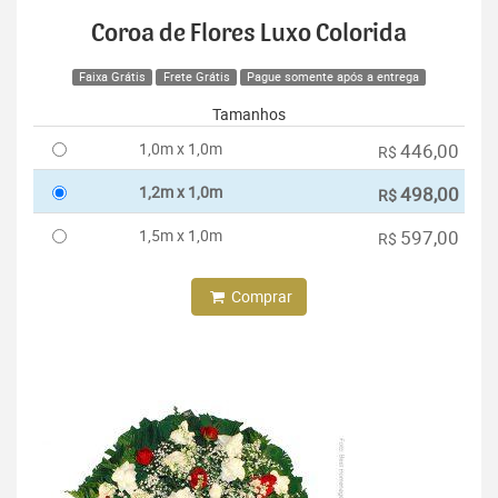
Coroa de Flores Luxo Colorida
Faixa Grátis
Frete Grátis
Pague somente após a entrega
Tamanhos
1,0m x 1,0m
446,00
R$
1,2m x 1,0m
498,00
R$
1,5m x 1,0m
597,00
R$
Comprar