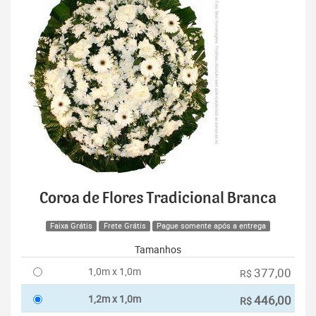
Coroa de Flores Tradicional Branca
Faixa Grátis
Frete Grátis
Pague somente após a entrega
Tamanhos
1,0m x 1,0m
377,00
R$
1,2m x 1,0m
446,00
R$