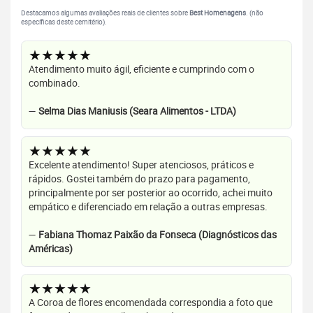
Destacamos algumas avaliações reais de clientes sobre
Best Homenagens
. (não
específicas deste cemitério).
★★★★★
Atendimento muito ágil, eficiente e cumprindo com o
combinado.
—
Selma Dias Maniusis (Seara Alimentos - LTDA)
★★★★★
Excelente atendimento! Super atenciosos, práticos e
rápidos. Gostei também do prazo para pagamento,
principalmente por ser posterior ao ocorrido, achei muito
empático e diferenciado em relação a outras empresas.
—
Fabiana Thomaz Paixão da Fonseca (Diagnósticos das
Américas)
★★★★★
A Coroa de flores encomendada correspondia a foto que