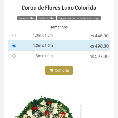
Coroa de Flores Luxo Colorida
Faixa Grátis
Frete Grátis
Pague somente após a entrega
Tamanhos
1,0m x 1,0m
446,00
R$
1,2m x 1,0m
498,00
R$
1,5m x 1,0m
597,00
R$
Comprar