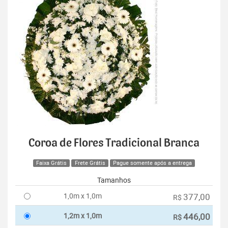
Coroa de Flores Tradicional Branca
Faixa Grátis
Frete Grátis
Pague somente após a entrega
Tamanhos
1,0m x 1,0m
377,00
R$
1,2m x 1,0m
446,00
R$