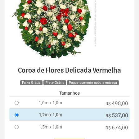
Coroa de Flores Delicada Vermelha
Faixa Grátis
Frete Grátis
Pague somente após a entrega
Tamanhos
1,0m x 1,0m
498,00
R$
1,2m x 1,0m
537,00
R$
1,5m x 1,0m
674,00
R$