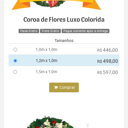
Coroa de Flores Luxo Colorida
Faixa Grátis
Frete Grátis
Pague somente após a entrega
Tamanhos
1,0m x 1,0m
446,00
R$
1,2m x 1,0m
498,00
R$
1,5m x 1,0m
597,00
R$
Comprar