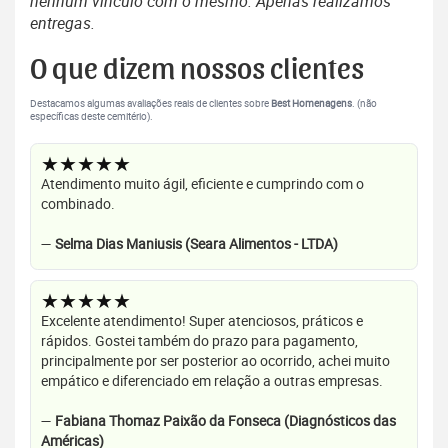
nenhum vínculo com o mesmo. Apenas realizamos
entregas.
O que dizem nossos clientes
Destacamos algumas avaliações reais de clientes sobre
Best Homenagens
. (não
específicas deste cemitério).
★★★★★
Atendimento muito ágil, eficiente e cumprindo com o
combinado.
—
Selma Dias Maniusis (Seara Alimentos - LTDA)
★★★★★
Excelente atendimento! Super atenciosos, práticos e
rápidos. Gostei também do prazo para pagamento,
principalmente por ser posterior ao ocorrido, achei muito
empático e diferenciado em relação a outras empresas.
—
Fabiana Thomaz Paixão da Fonseca (Diagnósticos das
Américas)