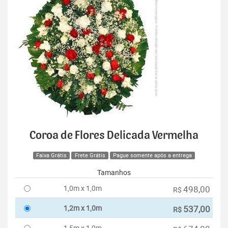
Coroa de Flores Delicada Vermelha
Faixa Grátis
Frete Grátis
Pague somente após a entrega
Tamanhos
1,0m x 1,0m
498,00
R$
1,2m x 1,0m
537,00
R$
1,5m x 1,0m