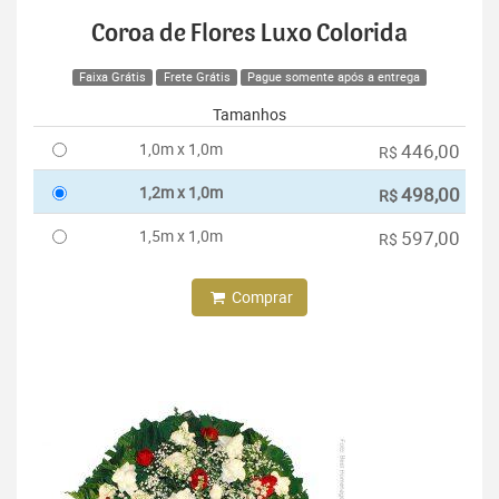
Coroa de Flores Luxo Colorida
Faixa Grátis
Frete Grátis
Pague somente após a entrega
Tamanhos
1,0m x 1,0m
446,00
R$
1,2m x 1,0m
498,00
R$
1,5m x 1,0m
597,00
R$
Comprar