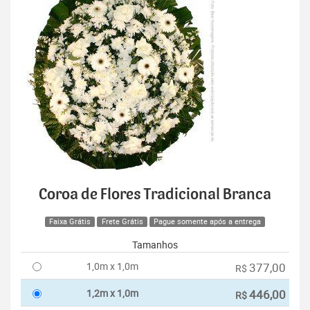
Coroa de Flores Tradicional Branca
Faixa Grátis
Frete Grátis
Pague somente após a entrega
Tamanhos
1,0m x 1,0m
377,00
R$
1,2m x 1,0m
446,00
R$