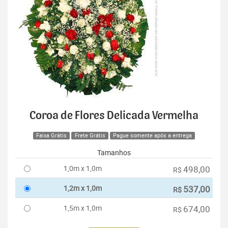
Coroa de Flores Delicada Vermelha
Faixa Grátis
Frete Grátis
Pague somente após a entrega
Tamanhos
1,0m x 1,0m
498,00
R$
1,2m x 1,0m
537,00
R$
1,5m x 1,0m
674,00
R$