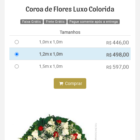
Coroa de Flores Luxo Colorida
Faixa Grátis
Frete Grátis
Pague somente após a entrega
Tamanhos
1,0m x 1,0m
446,00
R$
1,2m x 1,0m
498,00
R$
1,5m x 1,0m
597,00
R$
Comprar