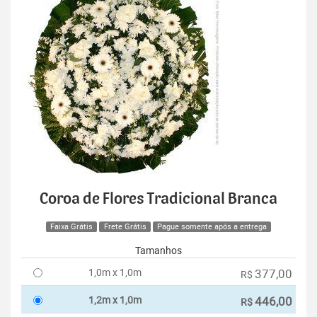
Coroa de Flores Tradicional Branca
Faixa Grátis
Frete Grátis
Pague somente após a entrega
Tamanhos
1,0m x 1,0m
377,00
R$
1,2m x 1,0m
446,00
R$