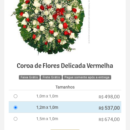
Coroa de Flores Delicada Vermelha
Faixa Grátis
Frete Grátis
Pague somente após a entrega
Tamanhos
1,0m x 1,0m
498,00
R$
1,2m x 1,0m
537,00
R$
1,5m x 1,0m
674,00
R$