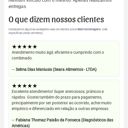
nenhum vínculo com o mesmo. Apenas realizamos
entregas.
O que dizem nossos clientes
Destacamos algumas avaliações reais de clientes sobre
Best Homenagens
. (não
específicas deste cemitério).
★★★★★
Atendimento muito ágil, eficiente e cumprindo com o
combinado.
—
Selma Dias Maniusis (Seara Alimentos - LTDA)
★★★★★
Excelente atendimento! Super atenciosos, práticos e
rápidos. Gostei também do prazo para pagamento,
principalmente por ser posterior ao ocorrido, achei muito
empático e diferenciado em relação a outras empresas.
—
Fabiana Thomaz Paixão da Fonseca (Diagnósticos das
Américas)