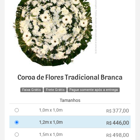
Coroa de Flores Tradicional Branca
Faixa Grátis
Frete Grátis
Pague somente após a entrega
Tamanhos
1,0m x 1,0m
377,00
R$
1,2m x 1,0m
446,00
R$
1,5m x 1,0m
498,00
R$