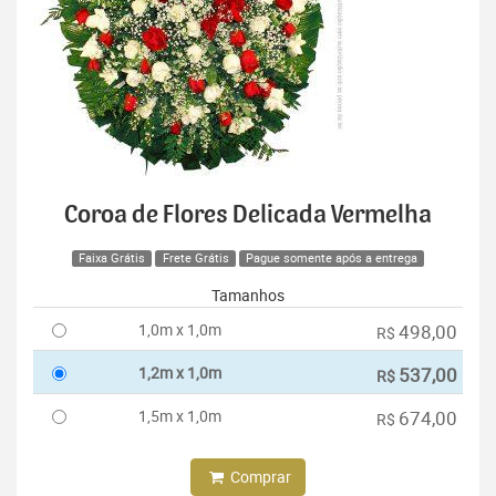
Coroa de Flores Delicada Vermelha
Faixa Grátis
Frete Grátis
Pague somente após a entrega
Tamanhos
1,0m x 1,0m
498,00
R$
1,2m x 1,0m
537,00
R$
1,5m x 1,0m
674,00
R$
Comprar