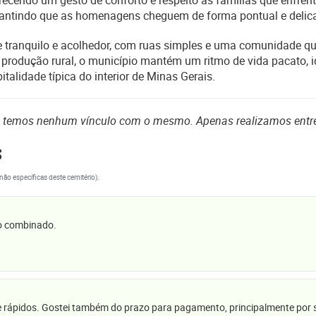
ferecendo um gesto de conforto e respeito às famílias que enfren
garantindo que as homenagens cheguem de forma pontual e delic
te tranquilo e acolhedor, com ruas simples e uma comunidade q
 à produção rural, o município mantém um ritmo de vida pacato
talidade típica do interior de Minas Gerais.
o temos nenhum vínculo com o mesmo. Apenas realizamos entr
s
(não específicas deste cemitério).
 o combinado.
e rápidos. Gostei também do prazo para pagamento, principalmente por se