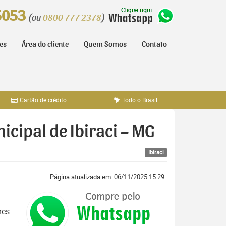
5053
(ou
0800 777 2378
)
tes
Área do cliente
Quem Somos
Contato
Cartão de crédito
Todo o Brasil
icipal de Ibiraci – MG
Ibiraci
Página atualizada em: 06/11/2025 15:29
res