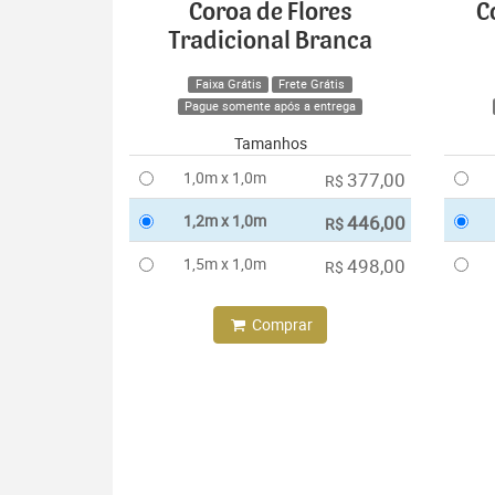
Coroa de Flores
C
Tradicional Branca
Faixa Grátis
Frete Grátis
Pague somente após a entrega
Tamanhos
1,0m x 1,0m
377,00
R$
1,2m x 1,0m
446,00
R$
1,5m x 1,0m
498,00
R$
Comprar