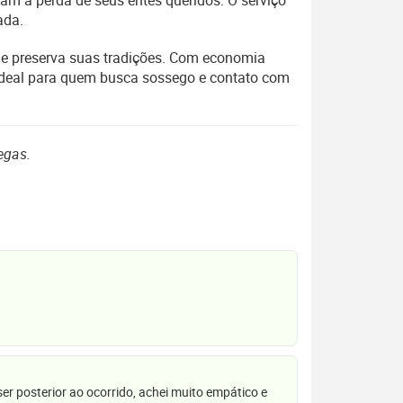
tam a perda de seus entes queridos. O serviço
ada.
ue preserva suas tradições. Com economia
, ideal para quem busca sossego e contato com
egas.
r posterior ao ocorrido, achei muito empático e