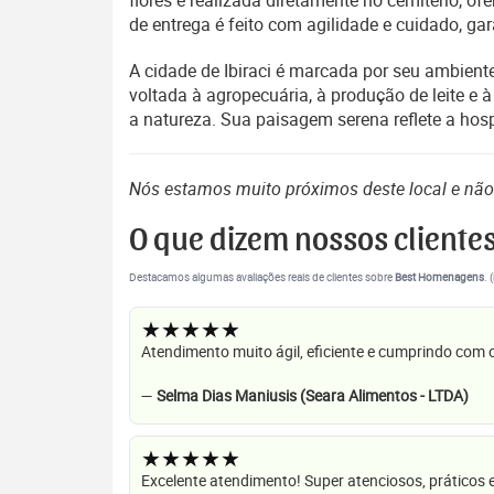
flores é realizada diretamente no cemitério, o
de entrega é feito com agilidade e cuidado, 
A cidade de Ibiraci é marcada por seu ambien
voltada à agropecuária, à produção de leite e
a natureza. Sua paisagem serena reflete a hospi
Nós estamos muito próximos deste local e nã
O que dizem nossos cliente
Destacamos algumas avaliações reais de clientes sobre
Best Homenagens
. 
★★★★★
Atendimento muito ágil, eficiente e cumprindo com
—
Selma Dias Maniusis (Seara Alimentos - LTDA)
★★★★★
Excelente atendimento! Super atenciosos, práticos 