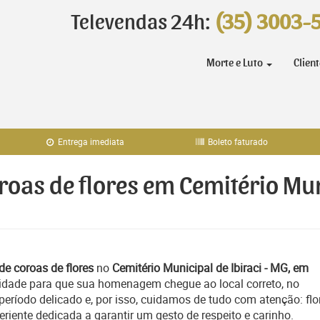
Televendas 24h:
(35) 3003-
Morte e Luto
Clien
Entrega imediata
Boleto faturado
roas de flores em Cemitério Mun
de coroas de flores
no
Cemitério Municipal de Ibiraci - MG, em
lidade para que sua homenagem chegue ao local correto, no
ríodo delicado e, por isso, cuidamos de tudo com atenção: flo
iente dedicada a garantir um gesto de respeito e carinho.