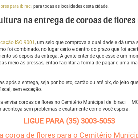
lores para Ibiraci
, para todas as localidades desta cidade.
cultura na entrega de coroas de flores
ficação ISO 9001
, um selo que comprova a qualidade e dá uma 
o foi combinado, no lugar certo e dentro do prazo que foi acer
ento só depois da entrega. A gente entende que esse é um mo
s meio às pressas, então facilitar a forma de pagar é uma man
s após a entrega, seja por boleto, cartão ou até pix, do jeito 
fiscal, sem exceção.
ra enviar coroas de flores no Cemitério Municipal de Ibiraci – 
m aconteça sem problemas e exatamente como você espera.
LIGUE PARA
(35) 3003-5053
 coroa de flores para o Cemitério Municip