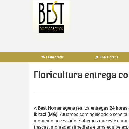
Pular
para
o
conteúdo
Frete grátis
Faixa grátis
Floricultura entrega co
A
Best Homenagens
realiza
entregas 24 horas 
Ibiraci (MG)
. Atuamos com agilidade e sensibi
momento necessário. Sabemos que este é um pe
frescas, montagem imediata e uma equipe exper