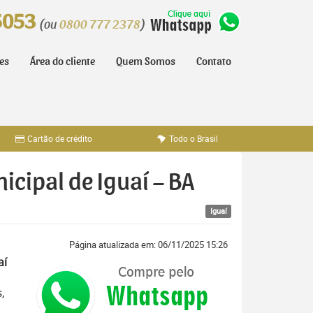
5053
(ou
0800 777 2378
)
tes
Área do cliente
Quem Somos
Contato
Cartão de crédito
Todo o Brasil
icipal de Iguaí – BA
Iguaí
Página atualizada em: 06/11/2025 15:26
aí
,