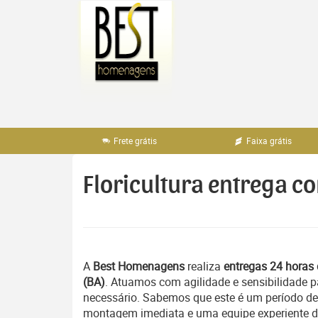
Pular
para
o
conteúdo
Frete grátis
Faixa grátis
Floricultura entrega co
A
Best Homenagens
realiza
entregas 24 horas 
(BA)
. Atuamos com agilidade e sensibilidade
necessário. Sabemos que este é um período del
montagem imediata e uma equipe experiente ded