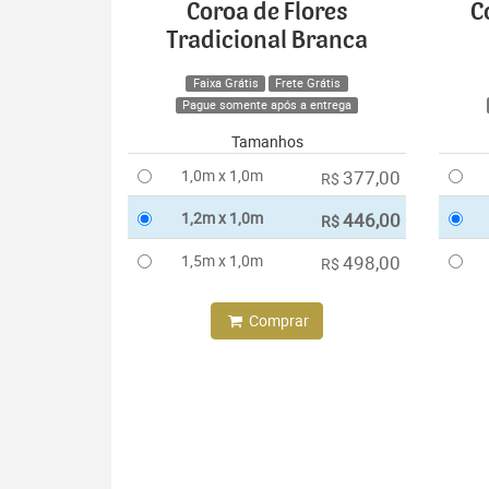
Coroa de Flores
C
Tradicional Branca
Faixa Grátis
Frete Grátis
Pague somente após a entrega
Tamanhos
1,0m x 1,0m
377,00
R$
1,2m x 1,0m
446,00
R$
1,5m x 1,0m
498,00
R$
Comprar