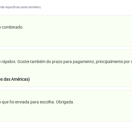
(não específicas deste cemitério).
 o combinado.
e rápidos. Gostei também do prazo para pagamento, principalmente por se
s das Américas)
 que foi enviada para escolha. Obrigada.