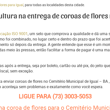
lores para Iguaí
, para todas as localidades desta cidade.
cultura na entrega de coroas de flores
ficação ISO 9001
, um selo que comprova a qualidade e dá uma 
o foi combinado, no lugar certo e dentro do prazo que foi acer
ento só depois da entrega. A gente entende que esse é um mo
s meio às pressas, então facilitar a forma de pagar é uma man
s após a entrega, seja por boleto, cartão ou até pix, do jeito 
fiscal, sem exceção.
ra enviar coroas de flores no Cemitério Municipal de Iguaí – BA
m aconteça sem problemas e exatamente como você espera.
LIGUE PARA
(73) 3003-5053
a coroa de flores para o Cemitério Munici