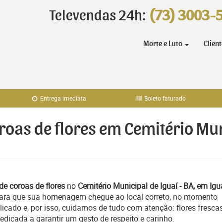
Televendas 24h:
(73) 3003-
Morte e Luto
Clien
Entrega imediata
Boleto faturado
roas de flores em Cemitério Mun
de coroas de flores
no
Cemitério Municipal de Iguaí - BA, em Igu
 para que sua homenagem chegue ao local correto, no momento
icado e, por isso, cuidamos de tudo com atenção: flores frescas
icada a garantir um gesto de respeito e carinho.