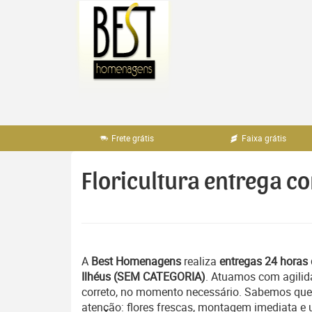
Pular
para
o
conteúdo
Frete grátis
Faixa grátis
Floricultura entrega co
A
Best Homenagens
realiza
entregas 24 horas 
Ilhéus (SEM CATEGORIA)
. Atuamos com agilid
correto, no momento necessário. Sabemos que 
atenção: flores frescas, montagem imediata e 