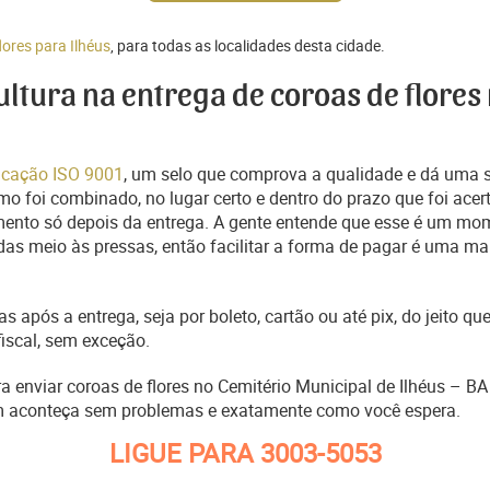
lores para Ilhéus
, para todas as localidades desta cidade.
cultura na entrega de coroas de flores
ficação ISO 9001
, um selo que comprova a qualidade e dá uma 
o foi combinado, no lugar certo e dentro do prazo que foi acer
ento só depois da entrega. A gente entende que esse é um mo
s meio às pressas, então facilitar a forma de pagar é uma man
s após a entrega, seja por boleto, cartão ou até pix, do jeito 
fiscal, sem exceção.
ra enviar coroas de flores no Cemitério Municipal de Ilhéus – B
m aconteça sem problemas e exatamente como você espera.
LIGUE PARA
3003-5053