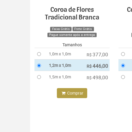
Coroa de Flores
C
Tradicional Branca
Faixa Grátis
Frete Grátis
Pague somente após a entrega
Tamanhos
1,0m x 1,0m
377,00
R$
1,2m x 1,0m
446,00
R$
1,5m x 1,0m
498,00
R$
Comprar