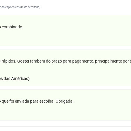
(não específicas deste cemitério).
 o combinado.
e rápidos. Gostei também do prazo para pagamento, principalmente por se
s das Américas)
 que foi enviada para escolha. Obrigada.