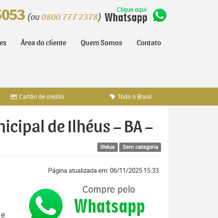
5053
(ou
0800 777 2378
)
tes
Área do cliente
Quem Somos
Contato
Cartão de crédito
Todo o Brasil
icipal de Ilhéus – BA –
Ilhéus
Sem categoria
Página atualizada em: 06/11/2025 15:33
 e