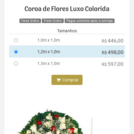
Coroa de Flores Luxo Colorida
Faixa Grátis
Frete Grátis
Pague somente após a entrega
Tamanhos
1,0m x 1,0m
446,00
R$
1,2m x 1,0m
498,00
R$
1,5m x 1,0m
597,00
R$
Comprar