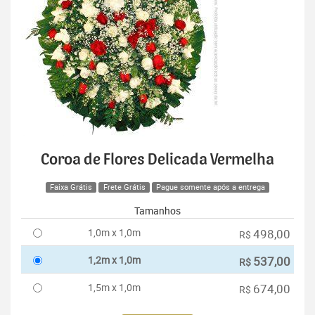
Coroa de Flores Delicada Vermelha
Faixa Grátis
Frete Grátis
Pague somente após a entrega
Tamanhos
1,0m x 1,0m
498,00
R$
1,2m x 1,0m
537,00
R$
1,5m x 1,0m
674,00
R$