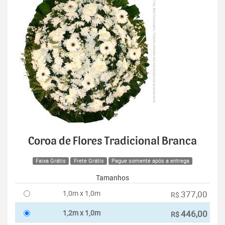
Coroa de Flores Tradicional Branca
Faixa Grátis
Frete Grátis
Pague somente após a entrega
Tamanhos
1,0m x 1,0m
377,00
R$
1,2m x 1,0m
446,00
R$