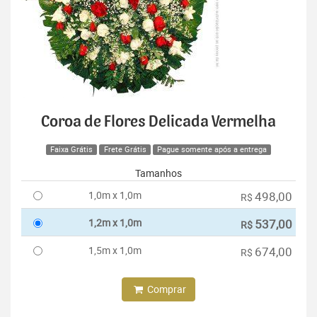
Coroa de Flores Delicada Vermelha
Faixa Grátis
Frete Grátis
Pague somente após a entrega
Tamanhos
1,0m x 1,0m
498,00
R$
1,2m x 1,0m
537,00
R$
1,5m x 1,0m
674,00
R$
Comprar