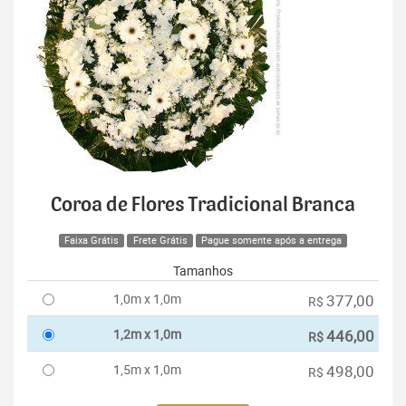
Coroa de Flores Tradicional Branca
Faixa Grátis
Frete Grátis
Pague somente após a entrega
Tamanhos
1,0m x 1,0m
377,00
R$
1,2m x 1,0m
446,00
R$
1,5m x 1,0m
498,00
R$