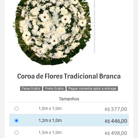
Coroa de Flores Tradicional Branca
Faixa Grátis
Frete Grátis
Pague somente após a entrega
Tamanhos
1,0m x 1,0m
377,00
R$
1,2m x 1,0m
446,00
R$
1,5m x 1,0m
498,00
R$