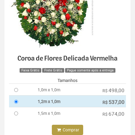
Coroa de Flores Delicada Vermelha
Faixa Grátis
Frete Grátis
Pague somente após a entrega
Tamanhos
1,0m x 1,0m
498,00
R$
1,2m x 1,0m
537,00
R$
1,5m x 1,0m
674,00
R$
Comprar