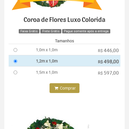
Coroa de Flores Luxo Colorida
Faixa Grátis
Frete Grátis
Pague somente após a entrega
Tamanhos
1,0m x 1,0m
446,00
R$
1,2m x 1,0m
498,00
R$
1,5m x 1,0m
597,00
R$
Comprar