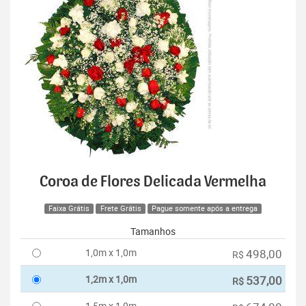
Coroa de Flores Delicada Vermelha
Faixa Grátis
Frete Grátis
Pague somente após a entrega
Tamanhos
1,0m x 1,0m
498,00
R$
1,2m x 1,0m
537,00
R$
1,5m x 1,0m