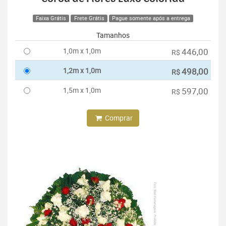
Faixa Grátis
Frete Grátis
Pague somente após a entrega
Tamanhos
1,0m x 1,0m
446,00
R$
1,2m x 1,0m
498,00
R$
1,5m x 1,0m
597,00
R$
Comprar