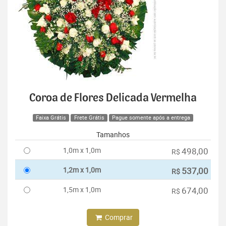
Coroa de Flores Delicada Vermelha
Faixa Grátis
Frete Grátis
Pague somente após a entrega
Tamanhos
1,0m x 1,0m
498,00
R$
1,2m x 1,0m
537,00
R$
1,5m x 1,0m
674,00
R$
Comprar