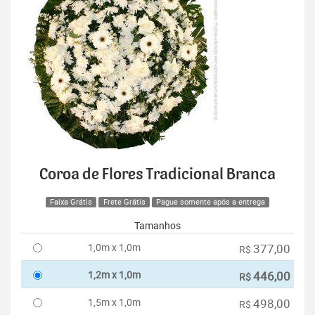
Coroa de Flores Tradicional Branca
Faixa Grátis
Frete Grátis
Pague somente após a entrega
Tamanhos
1,0m x 1,0m
377,00
R$
1,2m x 1,0m
446,00
R$
1,5m x 1,0m
498,00
R$