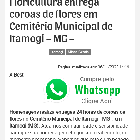
Floricultura entrega
coroas de flores em
Cemitério Municipal de
Itamogi – MG –
Itamogi
Minas Gerais
Página atualizada em: 06/11/2025 14:16
A
Best
Homenagens
realiza
entregas 24 horas de coroas de
flores
no
Cemitério Municipal de Itamogi - MG -, em
Itamogi (MG)
. Atuamos com agilidade e sensibilidade
para que sua homenagem chegue ao local correto, no
momento necessário. Sabemos que este é um período