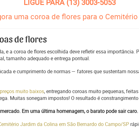
LIGUE PARA
(13) 3003-5053
gora uma coroa de flores para o Cemitério
oas de flores
, e a coroa de flores escolhida deve refletir essa importância.
nal, tamanho adequado e entrega pontual.
ficada e cumprimento de normas — fatores que sustentam nossa
preços muito baixos
, entregando coroas muito pequenas, feitas
trega. Muitas sonegam impostos! O resultado é constrangimento 
do mercado. Em uma última homenagem, o barato pode sair caro.
 Cemitério Jardim da Colina em São Bernardo do Campo/SP
ráp