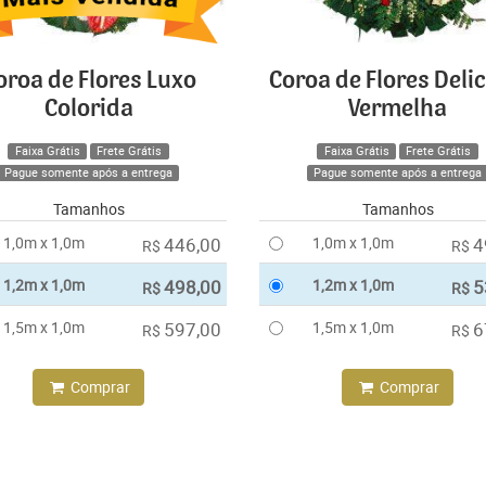
oroa de Flores Luxo
Coroa de Flores Deli
Colorida
Vermelha
Faixa Grátis
Frete Grátis
Faixa Grátis
Frete Grátis
Pague somente após a entrega
Pague somente após a entrega
Tamanhos
Tamanhos
1,0m x 1,0m
446,00
1,0m x 1,0m
4
R$
R$
1,2m x 1,0m
498,00
1,2m x 1,0m
5
R$
R$
1,5m x 1,0m
597,00
1,5m x 1,0m
6
R$
R$
Comprar
Comprar