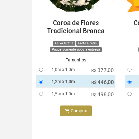
Coroa de Flores
C
Tradicional Branca
Faixa Grátis
Frete Grátis
Pague somente após a entrega
Tamanhos
1,0m x 1,0m
377,00
R$
1,2m x 1,0m
446,00
R$
1,5m x 1,0m
498,00
R$
Comprar