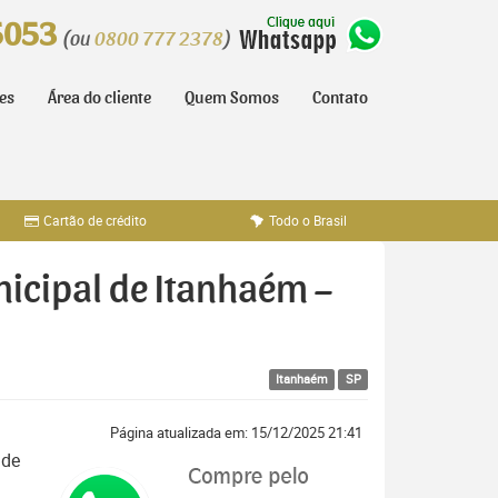
5053
(ou
0800 777 2378
)
tes
Área do cliente
Quem Somos
Contato
Cartão de crédito
Todo o Brasil
nicipal de Itanhaém –
Itanhaém
SP
Página atualizada em: 15/12/2025 21:41
 de