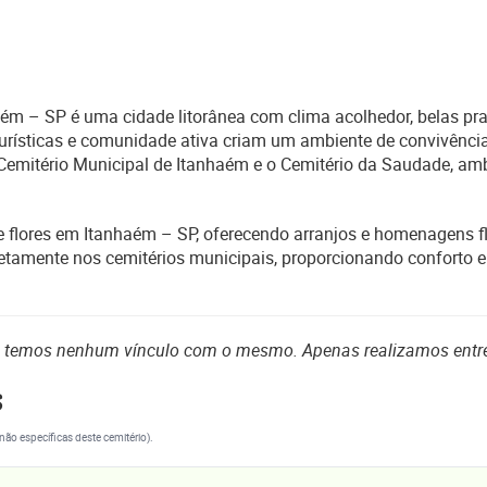
m – SP é uma cidade litorânea com clima acolhedor, belas praia
 turísticas e comunidade ativa criam um ambiente de convivênc
emitério Municipal de Itanhaém e o Cemitério da Saudade, ambo
de flores em Itanhaém – SP, oferecendo arranjos e homenagens f
iretamente nos cemitérios municipais, proporcionando conforto
o temos nenhum vínculo com o mesmo. Apenas realizamos entr
s
(não específicas deste cemitério).