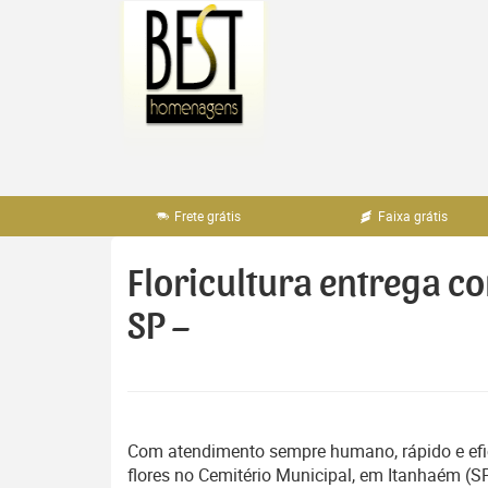
Pular
para
o
conteúdo
Frete grátis
Faixa grátis
Floricultura entrega c
SP –
Com atendimento sempre humano, rápido e efi
flores no Cemitério Municipal, em Itanhaém (