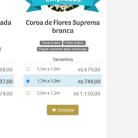
cada
Coroa de Flores Suprema
branca
Faixa Grátis
Frete Grátis
Pague somente após a entrega
Tamanhos
98,00
1,5m x 1,0m
679,00
R$
37,00
1,7m x 1,0m
749,00
R$
74,00
2,0m x 1,2m
1.150,00
R$
Comprar