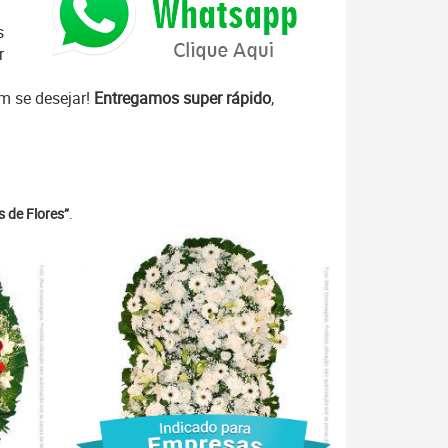
s
r
 se desejar!
Entregamos super rápido
,
 de Flores”
.