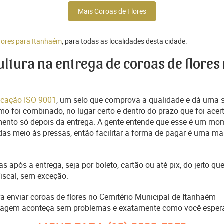
Mais Coroas de Flores
flores para Itanhaém
, para todas as localidades desta cidade.
cultura na entrega de coroas de flores
ficação ISO 9001
, um selo que comprova a qualidade e dá uma 
o foi combinado, no lugar certo e dentro do prazo que foi acer
ento só depois da entrega. A gente entende que esse é um mo
s meio às pressas, então facilitar a forma de pagar é uma man
s após a entrega, seja por boleto, cartão ou até pix, do jeito 
fiscal, sem exceção.
ra enviar coroas de flores no Cemitério Municipal de Itanhaém –
nagem aconteça sem problemas e exatamente como você esper