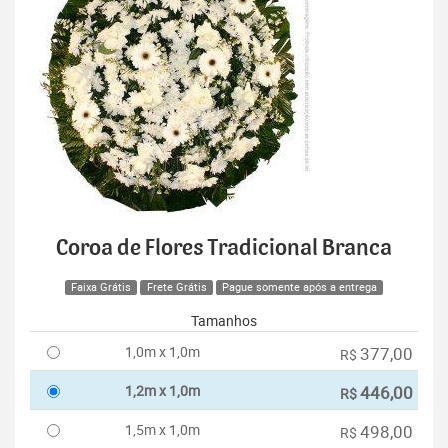
Coroa de Flores Tradicional Branca
Faixa Grátis
Frete Grátis
Pague somente após a entrega
Tamanhos
1,0m x 1,0m
377,00
R$
1,2m x 1,0m
446,00
R$
1,5m x 1,0m
498,00
R$