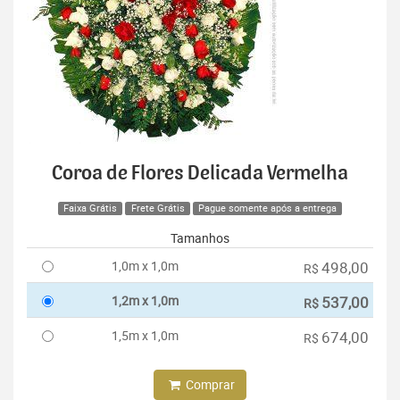
Coroa de Flores Delicada Vermelha
Faixa Grátis
Frete Grátis
Pague somente após a entrega
Tamanhos
1,0m x 1,0m
498,00
R$
1,2m x 1,0m
537,00
R$
1,5m x 1,0m
674,00
R$
Comprar