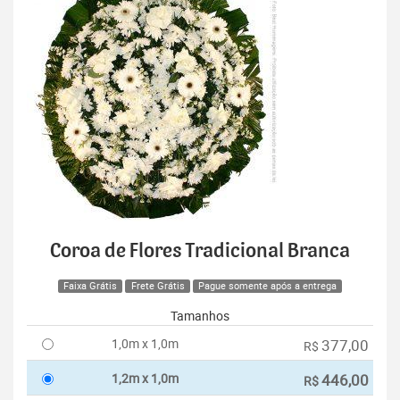
Coroa de Flores Tradicional Branca
Faixa Grátis
Frete Grátis
Pague somente após a entrega
Tamanhos
1,0m x 1,0m
377,00
R$
1,2m x 1,0m
446,00
R$