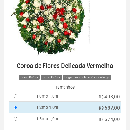
Coroa de Flores Delicada Vermelha
Faixa Grátis
Frete Grátis
Pague somente após a entrega
Tamanhos
1,0m x 1,0m
498,00
R$
1,2m x 1,0m
537,00
R$
1,5m x 1,0m
674,00
R$