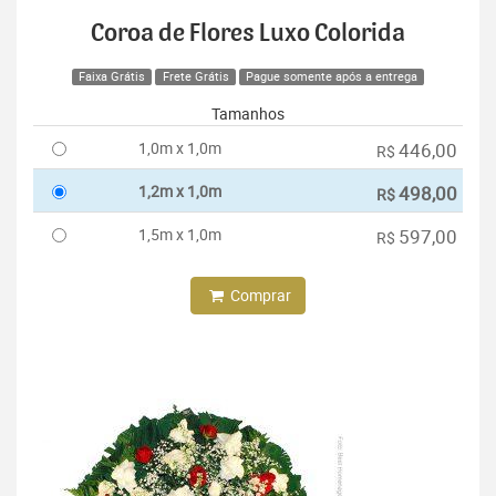
Coroa de Flores Luxo Colorida
Faixa Grátis
Frete Grátis
Pague somente após a entrega
Tamanhos
1,0m x 1,0m
446,00
R$
1,2m x 1,0m
498,00
R$
1,5m x 1,0m
597,00
R$
Comprar