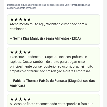
Destacamos algumas avaliações reais de clientes sobre
Best Homenagens
. (não
específicas deste cemitério).
★★★★★
Atendimento muito ágil, eficiente e cumprindo com o
combinado.
—
Selma Dias Maniusis (Seara Alimentos - LTDA)
★★★★★
Excelente atendimento! Super atenciosos, práticos e
rápidos. Gostei também do prazo para pagamento,
principalmente por ser posterior ao ocorrido, achei muito
empático e diferenciado em relação a outras empresas.
—
Fabiana Thomaz Paixão da Fonseca (Diagnósticos das
Américas)
★★★★★
A Coroa de flores encomendada correspondia a foto que