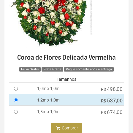
Coroa de Flores Delicada Vermelha
Faixa Grátis
Frete Grátis
Pague somente após a entrega
Tamanhos
1,0m x 1,0m
498,00
R$
1,2m x 1,0m
537,00
R$
1,5m x 1,0m
674,00
R$
Comprar