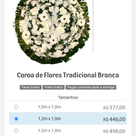
Coroa de Flores Tradicional Branca
Faixa Grátis
Frete Grátis
Pague somente após a entrega
Tamanhos
1,0m x 1,0m
377,00
R$
1,2m x 1,0m
446,00
R$
1,5m x 1,0m
498,00
R$