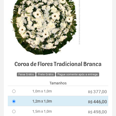
Coroa de Flores Tradicional Branca
Faixa Grátis
Frete Grátis
Pague somente após a entrega
Tamanhos
1,0m x 1,0m
377,00
R$
1,2m x 1,0m
446,00
R$
1,5m x 1,0m
498,00
R$