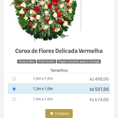
Coroa de Flores Delicada Vermelha
Faixa Grátis
Frete Grátis
Pague somente após a entrega
Tamanhos
1,0m x 1,0m
498,00
R$
1,2m x 1,0m
537,00
R$
1,5m x 1,0m
674,00
R$
Comprar