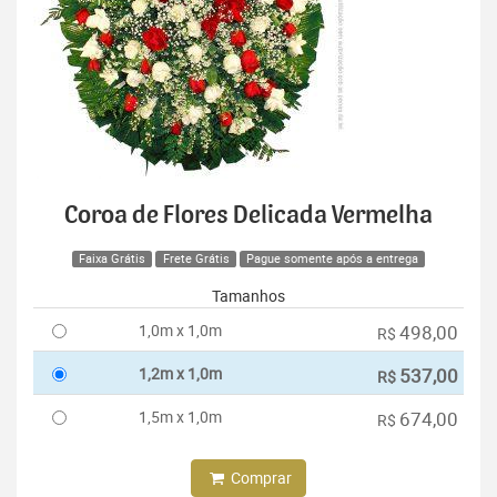
Coroa de Flores Delicada Vermelha
Faixa Grátis
Frete Grátis
Pague somente após a entrega
Tamanhos
1,0m x 1,0m
498,00
R$
1,2m x 1,0m
537,00
R$
1,5m x 1,0m
674,00
R$
Comprar