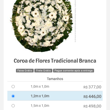
Coroa de Flores Tradicional Branca
Faixa Grátis
Frete Grátis
Pague somente após a entrega
Tamanhos
1,0m x 1,0m
377,00
R$
1,2m x 1,0m
446,00
R$
1,5m x 1,0m
498,00
R$