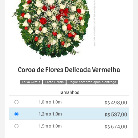
Coroa de Flores Delicada Vermelha
Faixa Grátis
Frete Grátis
Pague somente após a entrega
Tamanhos
1,0m x 1,0m
498,00
R$
1,2m x 1,0m
537,00
R$
1,5m x 1,0m
674,00
R$