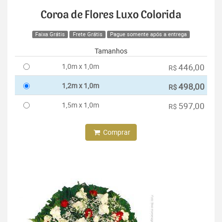
Coroa de Flores Luxo Colorida
Faixa Grátis
Frete Grátis
Pague somente após a entrega
Tamanhos
1,0m x 1,0m
446,00
R$
1,2m x 1,0m
498,00
R$
1,5m x 1,0m
597,00
R$
Comprar