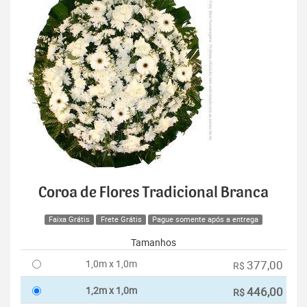
Coroa de Flores Tradicional Branca
Faixa Grátis
Frete Grátis
Pague somente após a entrega
Tamanhos
1,0m x 1,0m
377,00
R$
1,2m x 1,0m
446,00
R$