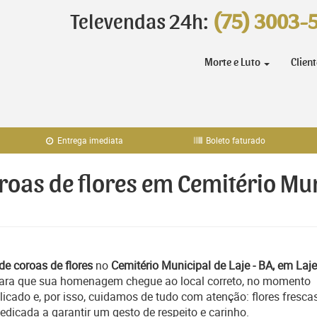
Televendas 24h:
(75) 3003-
Morte e Luto
Clien
Entrega imediata
Boleto faturado
roas de flores em Cemitério Mun
de coroas de flores
no
Cemitério Municipal de Laje - BA, em Laje
 para que sua homenagem chegue ao local correto, no momento
icado e, por isso, cuidamos de tudo com atenção: flores frescas
icada a garantir um gesto de respeito e carinho.