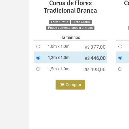
Coroa de Flores
C
Tradicional Branca
Faixa Grátis
Frete Grátis
Pague somente após a entrega
Tamanhos
1,0m x 1,0m
377,00
R$
1,2m x 1,0m
446,00
R$
1,5m x 1,0m
498,00
R$
Comprar