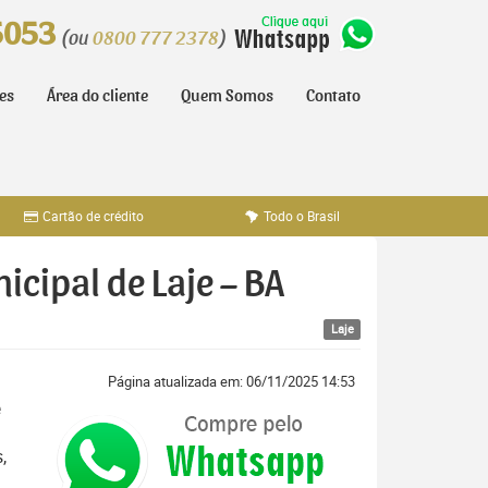
5053
(ou
0800 777 2378
)
tes
Área do cliente
Quem Somos
Contato
Cartão de crédito
Todo o Brasil
icipal de Laje – BA
Laje
Página atualizada em: 06/11/2025 14:53
,