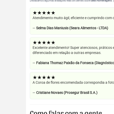
Destacamos algumas avaliações reais de clientes sobre
Best Homenagens
. 
★★★★★
Atendimento muito ágil, eficiente e cumprindo com
—
Selma Dias Maniusis (Seara Alimentos - LTDA)
★★★★★
Excelente atendimento! Super atenciosos, práticos 
diferenciado em relação a outras empresas.
—
Fabiana Thomaz Paixão da Fonseca (Diagnóstico
★★★★★
A Coroa de flores encomendada correspondia a foto
—
Cristiane Novaes (Prosegur Brasil S.A.)
Como falar com a gente