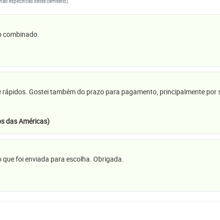
(não específicas deste cemitério).
 o combinado.
e rápidos. Gostei também do prazo para pagamento, principalmente por se
s das Américas)
 que foi enviada para escolha. Obrigada.