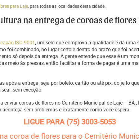
lores para Laje
, para todas as localidades desta cidade.
cultura na entrega de coroas de flores
ficação ISO 9001
, um selo que comprova a qualidade e dá uma 
o foi combinado, no lugar certo e dentro do prazo que foi acer
ento só depois da entrega. A gente entende que esse é um mo
s meio às pressas, então facilitar a forma de pagar é uma man
s após a entrega, seja por boleto, cartão ou até pix, do jeito 
fiscal, sem exceção.
ra enviar coroas de flores no Cemitério Municipal de Laje – BA 
m aconteça sem problemas e exatamente como você espera.
LIGUE PARA
(75) 3003-5053
ma coroa de flores para o Cemitério Munici