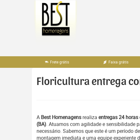
Pular
para
o
conteúdo
Frete grátis
Faixa grátis
Floricultura entrega co
A
Best Homenagens
realiza
entregas 24 horas 
(BA)
. Atuamos com agilidade e sensibilidade
necessário. Sabemos que este é um período del
montagem imediata e uma equipe experiente ded