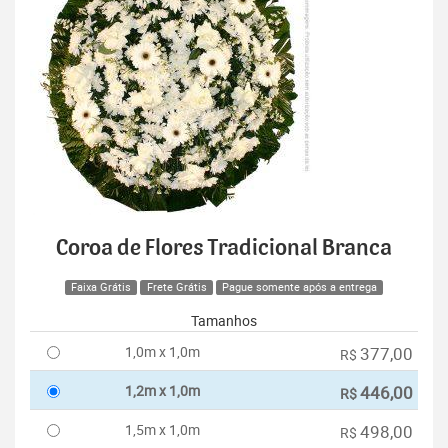
Coroa de Flores Tradicional Branca
Faixa Grátis
Frete Grátis
Pague somente após a entrega
Tamanhos
1,0m x 1,0m
377,00
R$
1,2m x 1,0m
446,00
R$
1,5m x 1,0m
498,00
R$