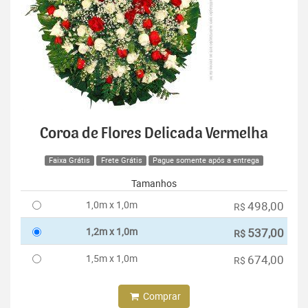
Coroa de Flores Delicada Vermelha
Faixa Grátis
Frete Grátis
Pague somente após a entrega
Tamanhos
1,0m x 1,0m
498,00
R$
1,2m x 1,0m
537,00
R$
1,5m x 1,0m
674,00
R$
Comprar