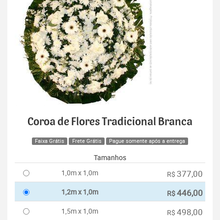
Coroa de Flores Tradicional Branca
Faixa Grátis
Frete Grátis
Pague somente após a entrega
Tamanhos
1,0m x 1,0m
377,00
R$
1,2m x 1,0m
446,00
R$
1,5m x 1,0m
498,00
R$