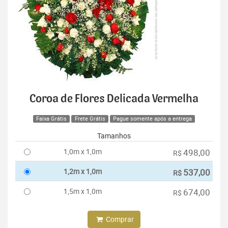
Coroa de Flores Delicada Vermelha
Faixa Grátis
Frete Grátis
Pague somente após a entrega
Tamanhos
1,0m x 1,0m
498,00
R$
1,2m x 1,0m
537,00
R$
1,5m x 1,0m
674,00
R$
Comprar