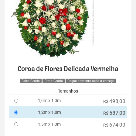
Coroa de Flores Delicada Vermelha
Faixa Grátis
Frete Grátis
Pague somente após a entrega
Tamanhos
1,0m x 1,0m
498,00
R$
1,2m x 1,0m
537,00
R$
1,5m x 1,0m
674,00
R$