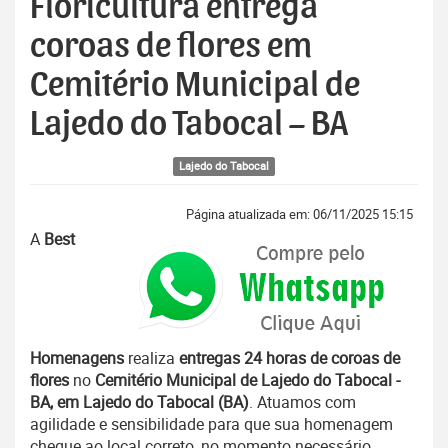
Floricultura entrega
coroas de flores em
Cemitério Municipal de
Lajedo do Tabocal – BA
Lajedo do Tabocal
Página atualizada em: 06/11/2025 15:15
A
Best
Homenagens
realiza
entregas 24 horas de coroas de
flores
no
Cemitério Municipal de Lajedo do Tabocal -
BA, em Lajedo do Tabocal (BA)
. Atuamos com
agilidade e sensibilidade para que sua homenagem
chegue ao local correto, no momento necessário.