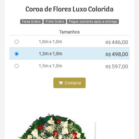
Coroa de Flores Luxo Colorida
Faixa Grátis
Frete Grátis
Pague somente após a entrega
Tamanhos
1,0m x 1,0m
446,00
R$
1,2m x 1,0m
498,00
R$
1,5m x 1,0m
597,00
R$
Comprar