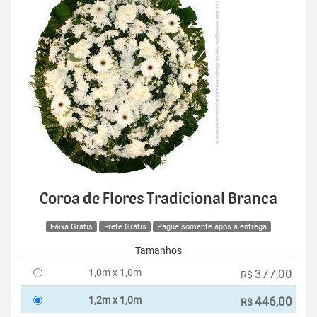
Coroa de Flores Tradicional Branca
Faixa Grátis
Frete Grátis
Pague somente após a entrega
Tamanhos
1,0m x 1,0m
377,00
R$
1,2m x 1,0m
446,00
R$