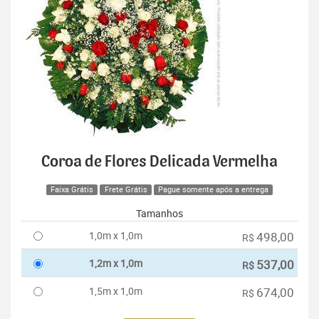
Coroa de Flores Delicada Vermelha
Faixa Grátis
Frete Grátis
Pague somente após a entrega
Tamanhos
1,0m x 1,0m
498,00
R$
1,2m x 1,0m
537,00
R$
1,5m x 1,0m
674,00
R$