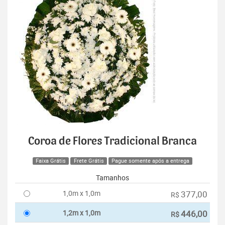
Coroa de Flores Tradicional Branca
Faixa Grátis
Frete Grátis
Pague somente após a entrega
Tamanhos
1,0m x 1,0m
377,00
R$
1,2m x 1,0m
446,00
R$