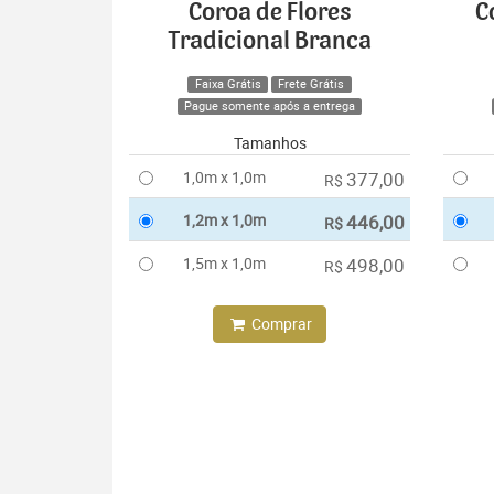
Coroa de Flores
C
Tradicional Branca
Faixa Grátis
Frete Grátis
Pague somente após a entrega
Tamanhos
1,0m x 1,0m
377,00
R$
1,2m x 1,0m
446,00
R$
1,5m x 1,0m
498,00
R$
Comprar