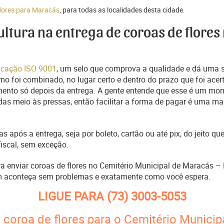
flores para Maracás
, para todas as localidades desta cidade.
cultura na entrega de coroas de flores
ficação ISO 9001
, um selo que comprova a qualidade e dá uma 
o foi combinado, no lugar certo e dentro do prazo que foi acer
ento só depois da entrega. A gente entende que esse é um mo
s meio às pressas, então facilitar a forma de pagar é uma man
s após a entrega, seja por boleto, cartão ou até pix, do jeito 
fiscal, sem exceção.
ara enviar coroas de flores no Cemitério Municipal de Maracás –
m aconteça sem problemas e exatamente como você espera.
LIGUE PARA
(73) 3003-5053
 coroa de flores para o Cemitério Municip