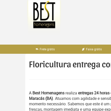
Pular
para
o
conteúdo
Frete grátis
Faixa grátis
Floricultura entrega c
A
Best Homenagens
realiza
entregas 24 horas 
Maracás (BA)
. Atuamos com agilidade e sensi
momento necessário. Sabemos que este é um pe
frescas, montagem imediata e uma equipe exper