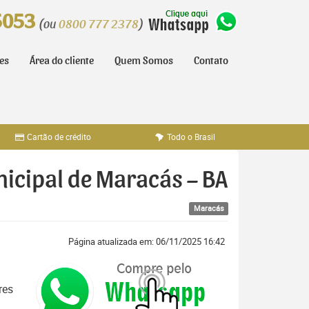
5053
(ou
0800 777 2378
)
tes
Área do cliente
Quem Somos
Contato
Cartão de crédito
Todo o Brasil
nicipal de Maracás – BA
Maracás
Página atualizada em: 06/11/2025 16:42
res