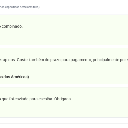
(não específicas deste cemitério).
 o combinado.
e rápidos. Gostei também do prazo para pagamento, principalmente por se
s das Américas)
 que foi enviada para escolha. Obrigada.