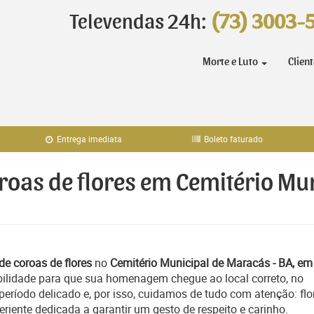
Televendas 24h:
(73) 3003-
Morte e Luto
Clien
Entrega imediata
Boleto faturado
oroas de flores em Cemitério Mu
de coroas de flores
no
Cemitério Municipal de Maracás - BA, em
bilidade para que sua homenagem chegue ao local correto, no
ríodo delicado e, por isso, cuidamos de tudo com atenção: flo
iente dedicada a garantir um gesto de respeito e carinho.