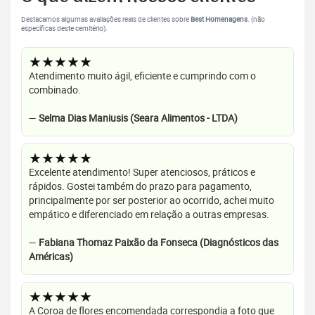
Destacamos algumas avaliações reais de clientes sobre
Best Homenagens
. (não
específicas deste cemitério).
★★★★★
Atendimento muito ágil, eficiente e cumprindo com o
combinado.
—
Selma Dias Maniusis (Seara Alimentos - LTDA)
★★★★★
Excelente atendimento! Super atenciosos, práticos e
rápidos. Gostei também do prazo para pagamento,
principalmente por ser posterior ao ocorrido, achei muito
empático e diferenciado em relação a outras empresas.
—
Fabiana Thomaz Paixão da Fonseca (Diagnósticos das
Américas)
★★★★★
A Coroa de flores encomendada correspondia a foto que