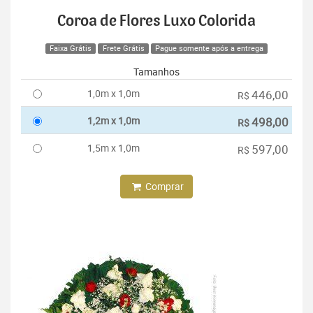
Coroa de Flores Luxo Colorida
Faixa Grátis
Frete Grátis
Pague somente após a entrega
Tamanhos
1,0m x 1,0m
446,00
R$
1,2m x 1,0m
498,00
R$
1,5m x 1,0m
597,00
R$
Comprar