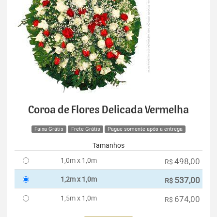
Coroa de Flores Delicada Vermelha
Faixa Grátis
Frete Grátis
Pague somente após a entrega
Tamanhos
1,0m x 1,0m
498,00
R$
1,2m x 1,0m
537,00
R$
1,5m x 1,0m
674,00
R$