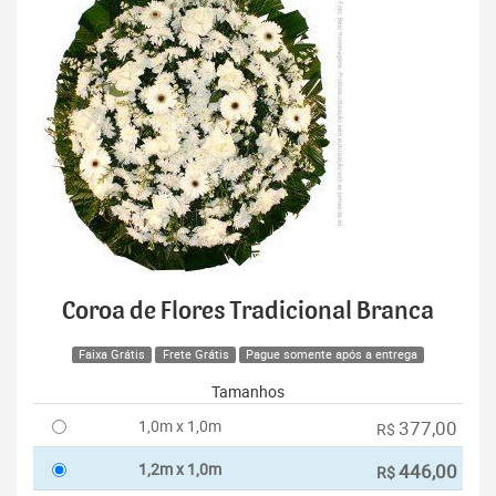
Coroa de Flores Tradicional Branca
Faixa Grátis
Frete Grátis
Pague somente após a entrega
Tamanhos
1,0m x 1,0m
377,00
R$
1,2m x 1,0m
446,00
R$