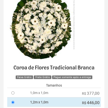
Coroa de Flores Tradicional Branca
Faixa Grátis
Frete Grátis
Pague somente após a entrega
Tamanhos
1,0m x 1,0m
377,00
R$
1,2m x 1,0m
446,00
R$