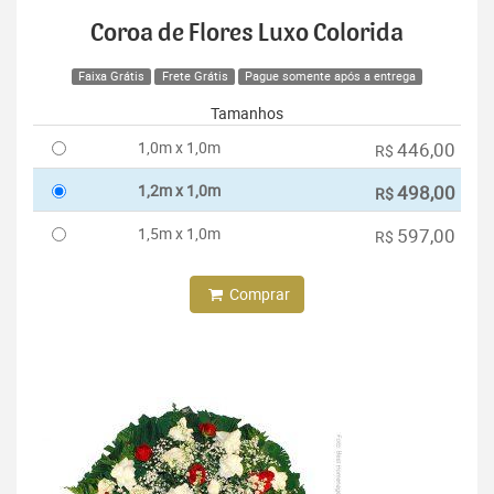
Coroa de Flores Luxo Colorida
Faixa Grátis
Frete Grátis
Pague somente após a entrega
Tamanhos
1,0m x 1,0m
446,00
R$
1,2m x 1,0m
498,00
R$
1,5m x 1,0m
597,00
R$
Comprar