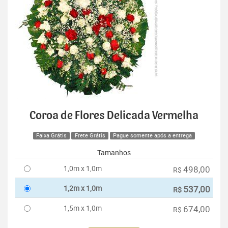
Coroa de Flores Delicada Vermelha
Faixa Grátis
Frete Grátis
Pague somente após a entrega
Tamanhos
1,0m x 1,0m
498,00
R$
1,2m x 1,0m
537,00
R$
1,5m x 1,0m
674,00
R$