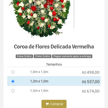
Coroa de Flores Delicada Vermelha
Faixa Grátis
Frete Grátis
Pague somente após a entrega
Tamanhos
1,0m x 1,0m
498,00
R$
1,2m x 1,0m
537,00
R$
1,5m x 1,0m
674,00
R$
Comprar