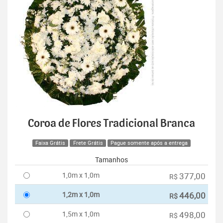
Coroa de Flores Tradicional Branca
Faixa Grátis
Frete Grátis
Pague somente após a entrega
Tamanhos
1,0m x 1,0m
377,00
R$
1,2m x 1,0m
446,00
R$
1,5m x 1,0m
498,00
R$