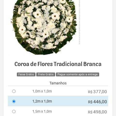
Coroa de Flores Tradicional Branca
Faixa Grátis
Frete Grátis
Pague somente após a entrega
Tamanhos
1,0m x 1,0m
377,00
R$
1,2m x 1,0m
446,00
R$
1,5m x 1,0m
498,00
R$