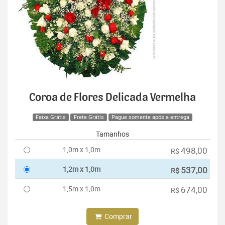
Coroa de Flores Delicada Vermelha
Faixa Grátis
Frete Grátis
Pague somente após a entrega
Tamanhos
1,0m x 1,0m
498,00
R$
1,2m x 1,0m
537,00
R$
1,5m x 1,0m
674,00
R$
Comprar