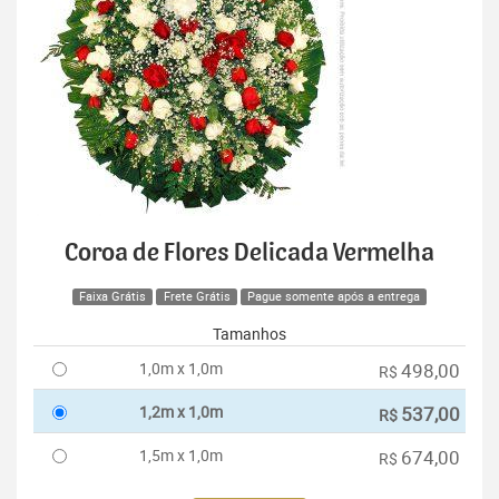
Coroa de Flores Delicada Vermelha
Faixa Grátis
Frete Grátis
Pague somente após a entrega
Tamanhos
1,0m x 1,0m
498,00
R$
1,2m x 1,0m
537,00
R$
1,5m x 1,0m
674,00
R$