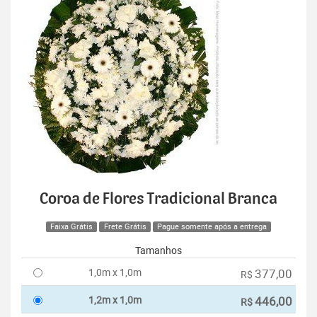
Coroa de Flores Tradicional Branca
Faixa Grátis
Frete Grátis
Pague somente após a entrega
Tamanhos
1,0m x 1,0m
377,00
R$
1,2m x 1,0m
446,00
R$