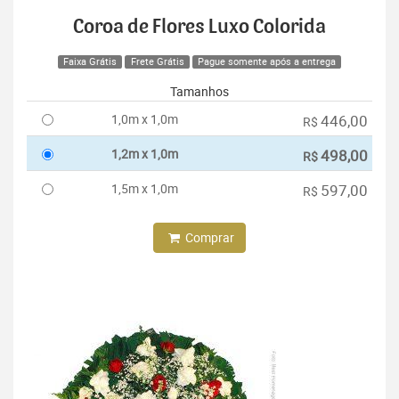
Coroa de Flores Luxo Colorida
Faixa Grátis
Frete Grátis
Pague somente após a entrega
Tamanhos
1,0m x 1,0m
446,00
R$
1,2m x 1,0m
498,00
R$
1,5m x 1,0m
597,00
R$
Comprar