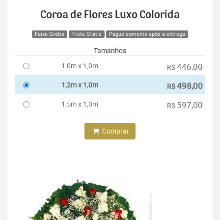
Coroa de Flores Luxo Colorida
Faixa Grátis
Frete Grátis
Pague somente após a entrega
Tamanhos
1,0m x 1,0m
446,00
R$
1,2m x 1,0m
498,00
R$
1,5m x 1,0m
597,00
R$
Comprar