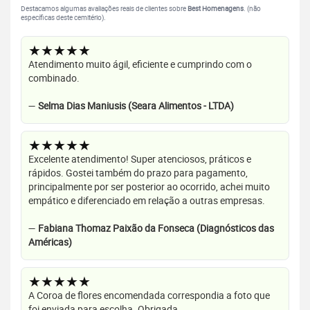
Destacamos algumas avaliações reais de clientes sobre
Best Homenagens
. (não
específicas deste cemitério).
★★★★★
Atendimento muito ágil, eficiente e cumprindo com o
combinado.
—
Selma Dias Maniusis (Seara Alimentos - LTDA)
★★★★★
Excelente atendimento! Super atenciosos, práticos e
rápidos. Gostei também do prazo para pagamento,
principalmente por ser posterior ao ocorrido, achei muito
empático e diferenciado em relação a outras empresas.
—
Fabiana Thomaz Paixão da Fonseca (Diagnósticos das
Américas)
★★★★★
A Coroa de flores encomendada correspondia a foto que
foi enviada para escolha. Obrigada.