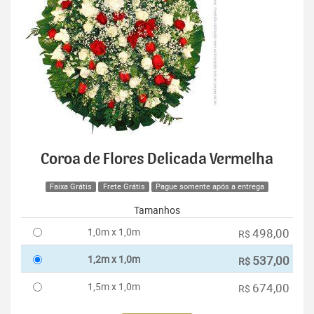
Coroa de Flores Delicada Vermelha
Faixa Grátis
Frete Grátis
Pague somente após a entrega
Tamanhos
1,0m x 1,0m
498,00
R$
1,2m x 1,0m
537,00
R$
1,5m x 1,0m
674,00
R$