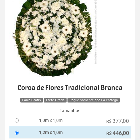
Coroa de Flores Tradicional Branca
Faixa Grátis
Frete Grátis
Pague somente após a entrega
Tamanhos
1,0m x 1,0m
377,00
R$
1,2m x 1,0m
446,00
R$