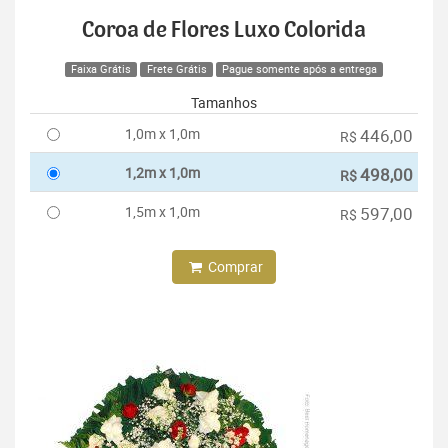
Coroa de Flores Luxo Colorida
Faixa Grátis
Frete Grátis
Pague somente após a entrega
Tamanhos
1,0m x 1,0m
446,00
R$
1,2m x 1,0m
498,00
R$
1,5m x 1,0m
597,00
R$
Comprar