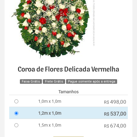
Coroa de Flores Delicada Vermelha
Faixa Grátis
Frete Grátis
Pague somente após a entrega
Tamanhos
1,0m x 1,0m
498,00
R$
1,2m x 1,0m
537,00
R$
1,5m x 1,0m
674,00
R$