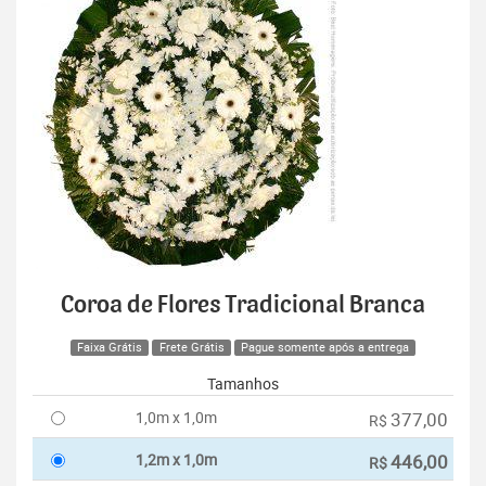
Coroa de Flores Tradicional Branca
Faixa Grátis
Frete Grátis
Pague somente após a entrega
Tamanhos
1,0m x 1,0m
377,00
R$
1,2m x 1,0m
446,00
R$