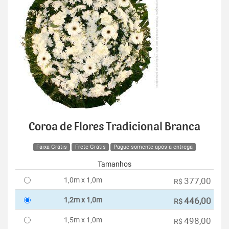
Coroa de Flores Tradicional Branca
Faixa Grátis
Frete Grátis
Pague somente após a entrega
Tamanhos
1,0m x 1,0m
377,00
R$
1,2m x 1,0m
446,00
R$
1,5m x 1,0m
498,00
R$