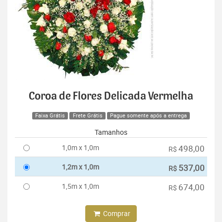
Coroa de Flores Delicada Vermelha
Faixa Grátis
Frete Grátis
Pague somente após a entrega
Tamanhos
1,0m x 1,0m
498,00
R$
1,2m x 1,0m
537,00
R$
1,5m x 1,0m
674,00
R$
Comprar